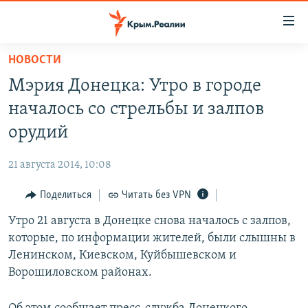
Доступность
ссылки
Вернуться
НОВОСТИ
к
НОВОСТИ
Мэрия Донецка: Утро в городе
основному
СПЕЦПРОЕКТЫ
содержанию
началось со стрельбы и залпов
ВОДА
Вернутся
ГРУЗ 200
орудий
к
ИСТОРИЯ
КАРТА ВОЕННЫХ ОБЪЕКТОВ КРЫМА
главной
21 августа 2014, 10:08
ЕЩЕ
11 ЛЕТ ОККУПАЦИИ КРЫМА. 11 ИСТОРИЙ СОПРОТИВЛЕНИЯ
навигации
Вернутся
Поделиться
Читать без VPN
РАДІО СВОБОДА
ИНТЕРАКТИВ
к
Утро 21 августа в Донецке снова началось с залпов,
КАК ОБОЙТИ БЛОКИРОВКУ
ИНФОГРАФИКА
поиску
которые, по информации жителей, были слышны в
ТЕЛЕПРОЕКТ КРЫМ.РЕАЛИИ
Ленинском, Киевском, Куйбышевском и
Українською
Ворошиловском районах.
СОВЕТЫ ПРАВОЗАЩИТНИКОВ
Qırımtatar
ПРОПАВШИЕ БЕЗ ВЕСТИ