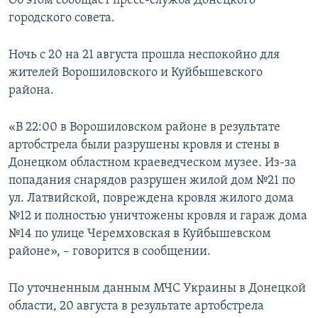
Об этом сообщает пресс-служба Донецкого
ПРИСОЕДИНЯЙТЕСЬ!
ПОБЕДИТЕЛЕЙ НЕ СУДЯТ?
городского совета.
КРЫМ.НЕПОКОРЕННЫЙ
Ночь с 20 на 21 августа прошла неспокойно для
ELIFBE
жителей Ворошиловского и Куйбышевского
района.
УКРАИНСКАЯ ПРОБЛЕМА КРЫМА
Все сайты RFE/RL
«В 22:00 в Ворошиловском районе в результате
артобстрела были разрушены кровля и стены в
Донецком областном краеведческом музее. Из-за
попадания снарядов разрушен жилой дом №21 по
ул. Латвийской, повреждена кровля жилого дома
№12 и полностью уничтожены кровля и гараж дома
№14 по улице Черемховская в Куйбышевском
районе», – говорится в сообщении.
По уточненным данным МЧС Украины в Донецкой
области, 20 августа в результате артобстрела