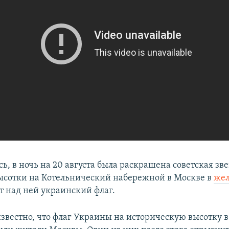
ь, в ночь на 20 августа была раскрашена советская зв
ысотки на Котельнический набережной в Москве в
жел
т над ней украинский флаг.
известно, что флаг Украины на историческую высотку в