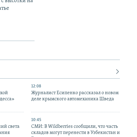
 с высотки на
атье
12:08
ухой
Журналист Есипенко рассказал о новом
десса»
деле крымского автомеханика Шведа
10:45
ний света
СМИ: В Wildberries сообщили, что часть
ания
складов могут перенести в Узбекистан и