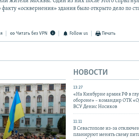
или жители Москвы. Один из них после этого спрыгнул
 факту «осквернения» здания было открыто дело по ст
.
ся
Читать без VPN
Follow us
Печать
НОВОСТИ
13:27
«На Кинбурне армия РФ в гл
обороне» – командир ОТК «О
ВСУ Денис Носиков
11:11
В Севастополе из-за отключе
планируют менять схему пит