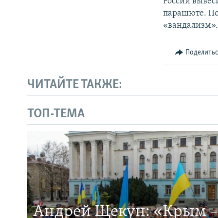
России вывес
парашюте. По
«вандализм»
Поделить
ЧИТАЙТЕ ТАКЖЕ:
ТОП-ТЕМА
Андрей Щекун: «Крым –