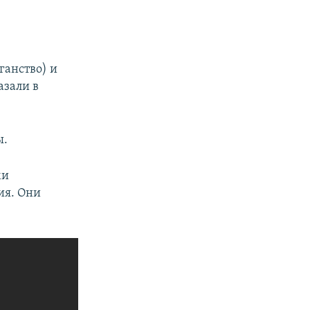
ганство) и
азали в
ы.
ми
ия. Они