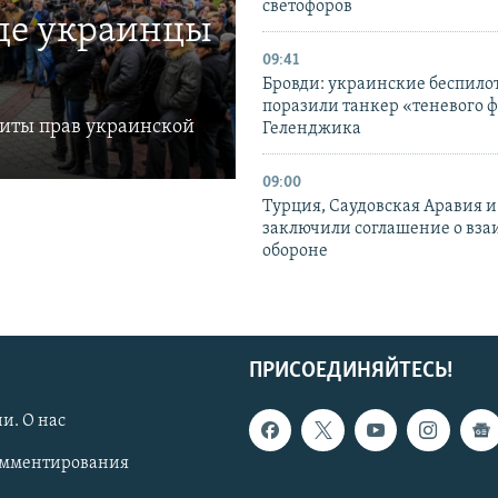
светофоров
где украинцы
09:41
Бровди: украинские беспил
поразили танкер «теневого ф
щиты прав украинской
Геленджика
09:00
Турция, Саудовская Аравия 
заключили соглашение о вз
обороне
ПРИСОЕДИНЯЙТЕСЬ!
и. О нас
омментирования