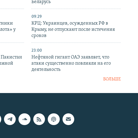
Беларусь
09:29
отники
КРЦ: Украинцев, осужденных РФ в
лота» у
Крыму, не отпускают после истечения
сроков
23:00
и Пакистан
Нефтяной гигант ОАЭ заявляет, что
аимной
атаки существенно повлияли на его
деятельность
БОЛЬШЕ