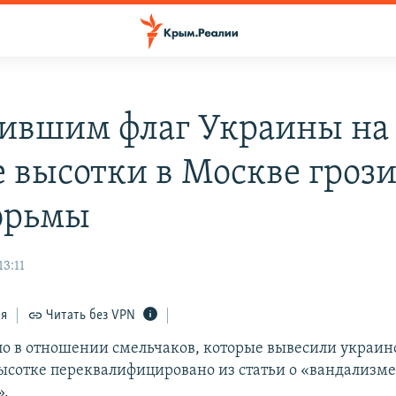
ившим флаг Украины на
 высотки в Москве грози
юрьмы
13:11
ся
Читать без VPN
ло в отношении смельчаков, которые вывесили украин
ысотке переквалифицировано из статьи о «вандализме
».