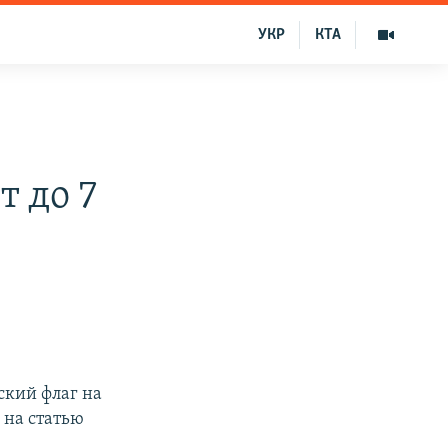
УКР
КТА
т до 7
ский флаг на
 на статью