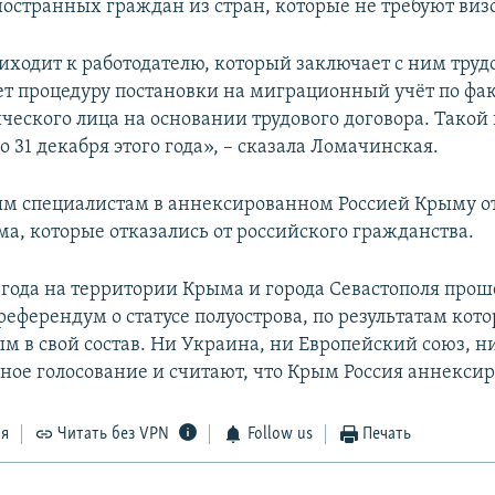
ностранных граждан из стран, которые не требуют визо
иходит к работодателю, который заключает с ним труд
ет процедуру постановки на миграционный учёт по фа
ческого лица на основании трудового договора. Такой 
о 31 декабря этого года», – сказала Ломачинская.
м специалистам в аннексированном Россией Крыму от
а, которые отказались от российского гражданства.
4 года на территории Крыма и города Севастополя прош
еферендум о статусе полуострова, по результатам кото
м в свой состав. Ни Украина, ни Европейский союз, 
ное голосование и считают, что Крым Россия аннексир
ся
Читать без VPN
Follow us
Печать