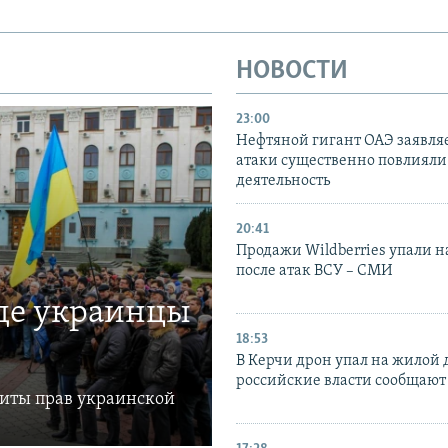
НОВОСТИ
23:00
Нефтяной гигант ОАЭ заявляе
атаки существенно повлияли 
деятельность
20:41
Продажи Wildberries упали н
после атак ВСУ – СМИ
где украинцы
18:53
В Керчи дрон упал на жилой 
российские власти сообщают
щиты прав украинской