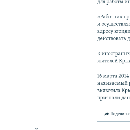
для работы и
«Работник пр
и осуществля
адресу юриди
действовать д
К иностранны
жителей Крым
16 марта 201
называемый р
включила Кры
признали дан
Поделить