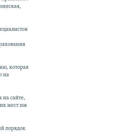
чинская,
пециалистов
трахования
ию, которая
о на
 на сайте,
чих мест им
ый порядок