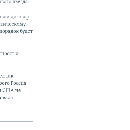
вого въезда.
овой договор
ктическому
порядок будет
носят и
ел так
рого Россия
ни США не
овала.