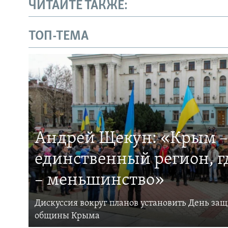
ЧИТАЙТЕ ТАКЖЕ:
ТОП-ТЕМА
Андрей Щекун: «Крым –
единственный регион, 
– меньшинство»
Дискуссия вокруг планов установить День за
общины Крыма