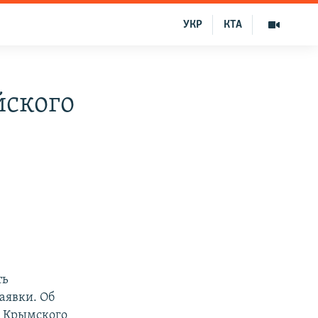
УКР
КТА
йского
ть
аявки. Об
ы Крымского