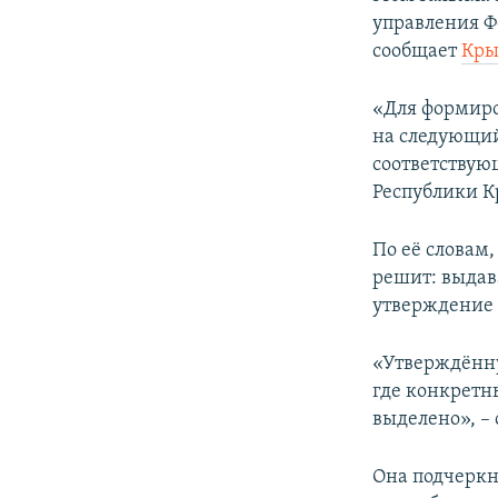
ПОБЕДИТЕЛЕЙ НЕ СУДЯТ?
управления Ф
КРЫМ.НЕПОКОРЕННЫЙ
сообщает
Кр
ELIFBE
«Для формиро
УКРАИНСКАЯ ПРОБЛЕМА КРЫМА
на следующий
соответствую
Республики К
По её словам
решит: выдав
утверждение 
«Утверждённу
где конкретн
выделено», –
Она подчеркн