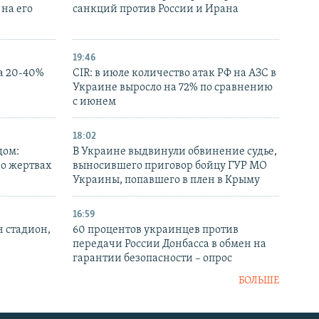
на его
санкций против России и Ирана
19:46
а 20-40%
CIR: в июле количество атак РФ на АЗС в
Украине выросло на 72% по сравнению
с июнем
18:02
дом:
В Украине выдвинули обвинение судье,
 о жертвах
выносившего приговор бойцу ГУР МО
Украины, попавшего в плен в Крыму
16:59
н стадион,
60 процентов украинцев против
передачи России Донбасса в обмен на
гарантии безопасности – опрос
БОЛЬШЕ