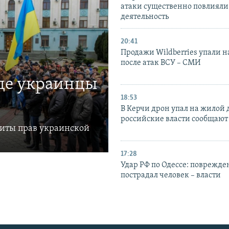
атаки существенно повлияли 
деятельность
20:41
Продажи Wildberries упали н
после атак ВСУ – СМИ
где украинцы
18:53
В Керчи дрон упал на жилой 
российские власти сообщают
щиты прав украинской
17:28
Удар РФ по Одессе: поврежде
пострадал человек – власти