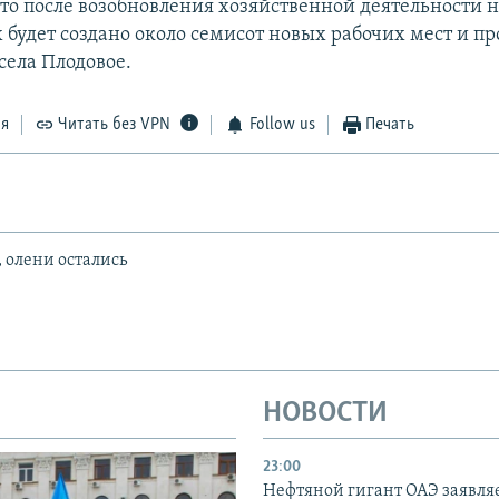
что после возобновления хозяйственной деятельности 
 будет создано около семисот новых рабочих мест и п
села Плодовое.
ся
Читать без VPN
Follow us
Печать
 олени остались
НОВОСТИ
23:00
Нефтяной гигант ОАЭ заявляе