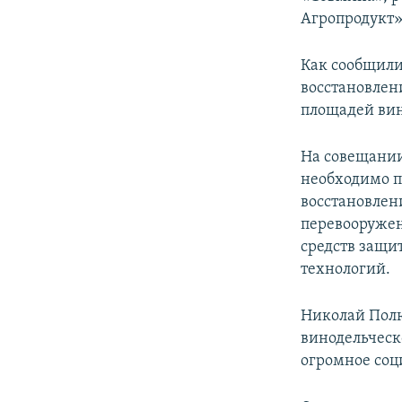
ПОБЕДИТЕЛЕЙ НЕ СУДЯТ?
Агропродукт»
КРЫМ.НЕПОКОРЕННЫЙ
Как сообщили 
ELIFBE
восстановлен
УКРАИНСКАЯ ПРОБЛЕМА КРЫМА
площадей ви
На совещании
необходимо п
восстановлен
перевооружен
средств защи
технологий.
Николай Полю
винодельческо
огромное соц