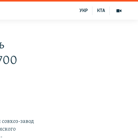
УКР
КТА
ь
700
совхоз-завод
мского
-