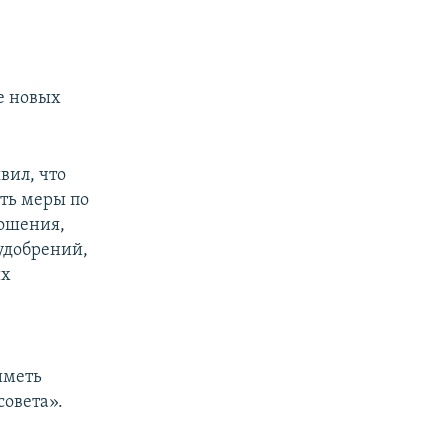
е новых
вил, что
ять меры по
рошения,
удобрений,
их
иметь
совета».