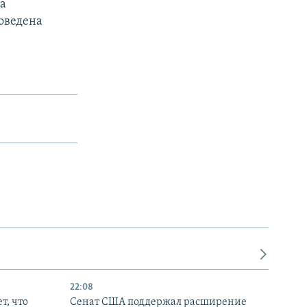
на
роведена
22:08
т, что
Сенат США поддержал расширение