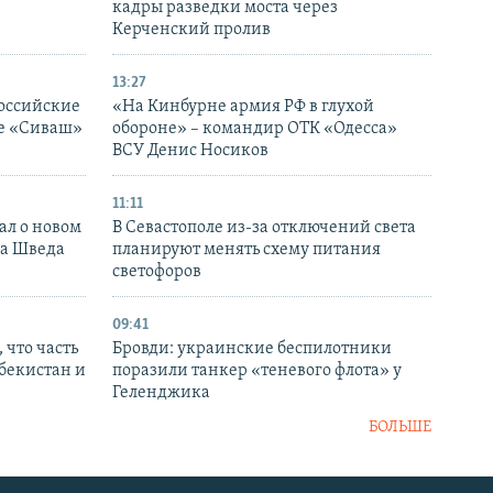
кадры разведки моста через
Керченский пролив
13:27
оссийские
«На Кинбурне армия РФ в глухой
ке «Сиваш»
обороне» – командир ОТК «Одесса»
ВСУ Денис Носиков
11:11
ал о новом
В Севастополе из-за отключений света
ка Шведа
планируют менять схему питания
светофоров
09:41
 что часть
Бровди: украинские беспилотники
збекистан и
поразили танкер «теневого флота» у
Геленджика
БОЛЬШЕ