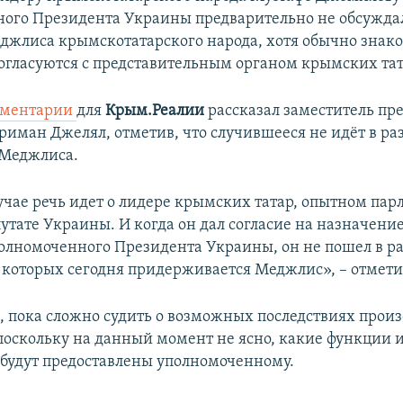
ого Президента Украины предварительно не обсужда
джлиса крымскотатарского народа, хотя обычно знак
огласуются с представительным органом крымских тат
ментарии
для
Крым.Реалии
рассказал заместитель пр
иман Джелял, отметив, что случившееся не идёт в раз
Меджлиса.
учае речь идет о лидере крымских татар, опытном па
утате Украины. И когда он дал согласие на назначение
олномоченного Президента Украины, он не пошел в ра
которых сегодня придерживается Меджлис», – отмети
м, пока сложно судить о возможных последствиях про
поскольку на данный момент не ясно, какие функции 
будут предоставлены уполномоченному.