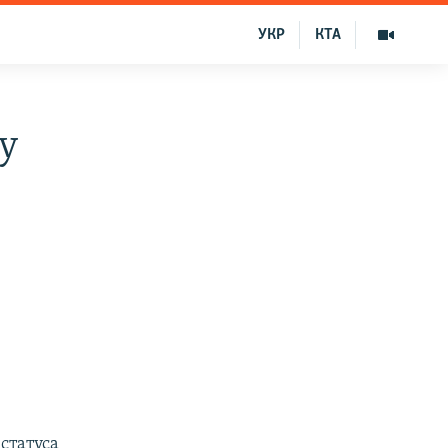
УКР
КТА
у
статуса