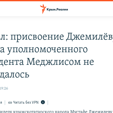
л: присвоение Джемилёв
са уполномоченного
дента Меджлисом не
далось
19:26
ся
Читать без VPN
идеру крымскотатарского народа Мустафе Джемилеву 