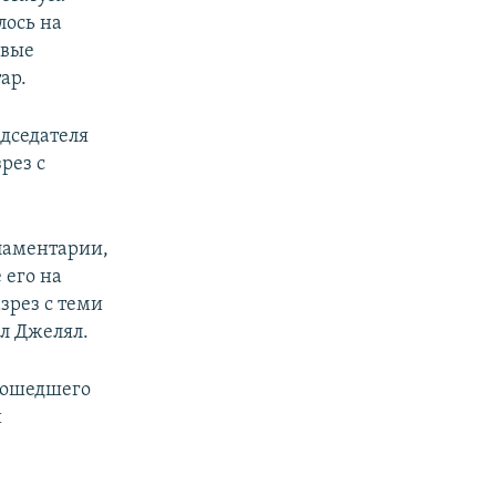
лось на
овые
ар.
едседателя
рез с
рламентарии,
 его на
зрез с теми
л Джелял.
изошедшего
и