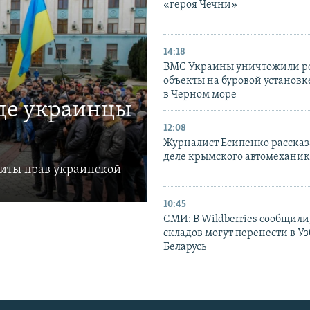
«героя Чечни»
14:18
ВМС Украины уничтожили р
объекты на буровой установ
в Черном море
где украинцы
12:08
Журналист Есипенко рассказ
деле крымского автомехани
щиты прав украинской
10:45
СМИ: В Wildberries сообщили,
складов могут перенести в У
Беларусь