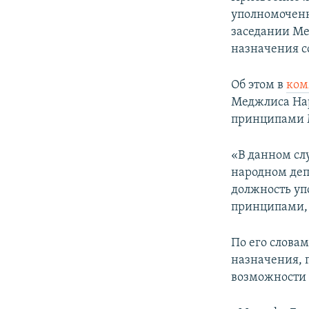
ПОБЕДИТЕЛЕЙ НЕ СУДЯТ?
уполномоченн
КРЫМ.НЕПОКОРЕННЫЙ
заседании Ме
назначения с
ELIFBE
УКРАИНСКАЯ ПРОБЛЕМА КРЫМА
Об этом в
ком
Меджлиса Нар
принципами 
«В данном сл
народном деп
должность уп
принципами, 
По его слова
назначения, 
возможности 