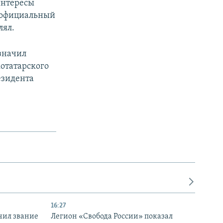
интересы
й официальный
лял.
значил
отатарского
езидента
16:27
чил звание
Легион «Свобода России» показал