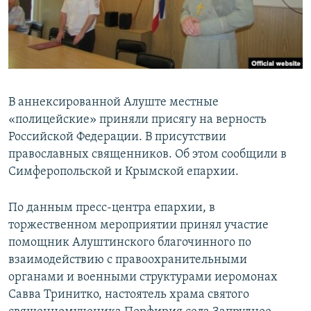
ПРИСОЕДИНЯЙТЕСЬ!
ПОБЕДИТЕЛЕЙ НЕ СУДЯТ?
КРЫМ.НЕПОКОРЕННЫЙ
ELIFBE
УКРАИНСКАЯ ПРОБЛЕМА КРЫМА
В аннексированной Алуште местные
Все сайты RFE/RL
«полицейские» приняли присягу на верность
Российской Федерации. В присутствии
православных священников. Об этом сообщили в
Симферопольской и Крымской епархии.
По данным пресс-центра епархии, в
торжественном мероприятии принял участие
помощник Алуштинского благочинного по
взаимодействию с правоохранительными
органами и военными структурами иеромонах
Савва Тринитко, настоятель храма святого