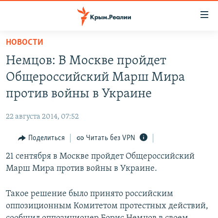
Доступность
ссылки
Вернуться
НОВОСТИ
к
НОВОСТИ
Немцов: В Москве пройдет
основному
СПЕЦПРОЕКТЫ
содержанию
Общероссийский Марш Мира
ВОДА
Вернутся
ГРУЗ 200
против войны в Украине
к
ИСТОРИЯ
КАРТА ВОЕННЫХ ОБЪЕКТОВ КРЫМА
главной
22 августа 2014, 07:52
ЕЩЕ
11 ЛЕТ ОККУПАЦИИ КРЫМА. 11 ИСТОРИЙ СОПРОТИВЛЕНИЯ
навигации
Вернутся
Поделиться
Читать без VPN
РАДІО СВОБОДА
ИНТЕРАКТИВ
к
21 сентября в Москве пройдет Общероссийский
КАК ОБОЙТИ БЛОКИРОВКУ
ИНФОГРАФИКА
поиску
Марш Мира против войны в Украине.
ТЕЛЕПРОЕКТ КРЫМ.РЕАЛИИ
Українською
СОВЕТЫ ПРАВОЗАЩИТНИКОВ
Такое решение было принято российским
Qırımtatar
оппозиционным Комитетом протестных действий,
ПРОПАВШИЕ БЕЗ ВЕСТИ