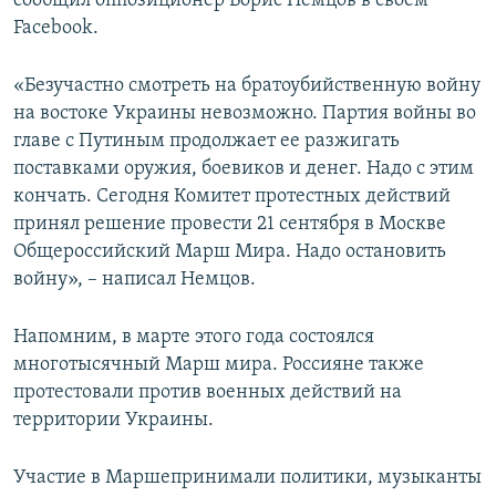
сообщил оппозиционер Борис Немцов в своем
ПРИСОЕДИНЯЙТЕСЬ!
ПОБЕДИТЕЛЕЙ НЕ СУДЯТ?
Facebook.
КРЫМ.НЕПОКОРЕННЫЙ
«Безучастно смотреть на братоубийственную войну
ELIFBE
на востоке Украины невозможно. Партия войны во
главе с Путиным продолжает ее разжигать
УКРАИНСКАЯ ПРОБЛЕМА КРЫМА
поставками оружия, боевиков и денег. Надо с этим
Все сайты RFE/RL
кончать. Сегодня Комитет протестных действий
принял решение провести 21 сентября в Москве
Общероссийский Марш Мира. Надо остановить
войну», – написал Немцов.
Напомним, в марте этого года состоялся
многотысячный Марш мира. Россияне также
протестовали против военных действий на
территории Украины.
Участие в Маршепринимали политики, музыканты