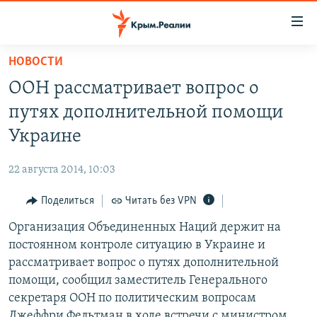
Доступность
ссылки
Вернуться
НОВОСТИ
к
НОВОСТИ
ООН рассматривает вопрос о
основному
СПЕЦПРОЕКТЫ
содержанию
путях дополнительной помощи
ВОДА
Вернутся
ГРУЗ 200
Украине
к
ИСТОРИЯ
КАРТА ВОЕННЫХ ОБЪЕКТОВ КРЫМА
главной
22 августа 2014, 10:03
ЕЩЕ
11 ЛЕТ ОККУПАЦИИ КРЫМА. 11 ИСТОРИЙ СОПРОТИВЛЕНИЯ
навигации
Вернутся
Поделиться
Читать без VPN
РАДІО СВОБОДА
ИНТЕРАКТИВ
к
Организация Объединенных Наций держит на
КАК ОБОЙТИ БЛОКИРОВКУ
ИНФОГРАФИКА
поиску
постоянном контроле ситуацию в Украине и
ТЕЛЕПРОЕКТ КРЫМ.РЕАЛИИ
рассматривает вопрос о путях дополнительной
Українською
помощи, сообщил заместитель Генерального
СОВЕТЫ ПРАВОЗАЩИТНИКОВ
Qırımtatar
секретаря ООН по политическим вопросам
ПРОПАВШИЕ БЕЗ ВЕСТИ
Джеффри Фельтман в ходе встречи с министром