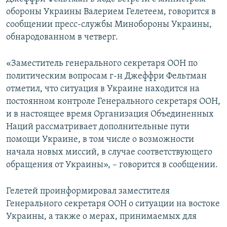
ПРИСОЕДИНЯЙТЕСЬ!
ПОБЕДИТЕЛЕЙ НЕ СУДЯТ?
обороны Украины Валерием Гелетеем, говорится в
сообщении пресс-службы Минобороны Украины,
КРЫМ.НЕПОКОРЕННЫЙ
обнародованном в четверг.
ELIFBE
«Заместитель генерального секретаря ООН по
УКРАИНСКАЯ ПРОБЛЕМА КРЫМА
политическим вопросам г-н Джеффри Фельтман
Все сайты RFE/RL
отметил, что ситуация в Украине находится на
постоянном контроле Генерального секретаря ООН,
и в настоящее время Организация Объединенных
Наций рассматривает дополнительные пути
помощи Украине, в том числе о возможности
начала новых миссий, в случае соответствующего
обращения от Украины», – говорится в сообщении.
Гелетей проинформировал заместителя
Генерального секретаря ООН о ситуации на востоке
Украины, а также о мерах, принимаемых для