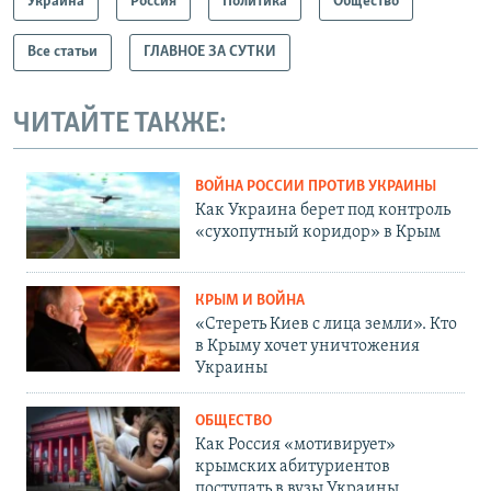
Украина
Россия
Политика
Общество
Все статьи
ГЛАВНОЕ ЗА СУТКИ
ЧИТАЙТЕ ТАКЖЕ:
ВОЙНА РОССИИ ПРОТИВ УКРАИНЫ
Как Украина берет под контроль
«сухопутный коридор» в Крым
КРЫМ И ВОЙНА
«Стереть Киев с лица земли». Кто
в Крыму хочет уничтожения
Украины
ОБЩЕСТВО
Как Россия «мотивирует»
крымских абитуриентов
поступать в вузы Украины