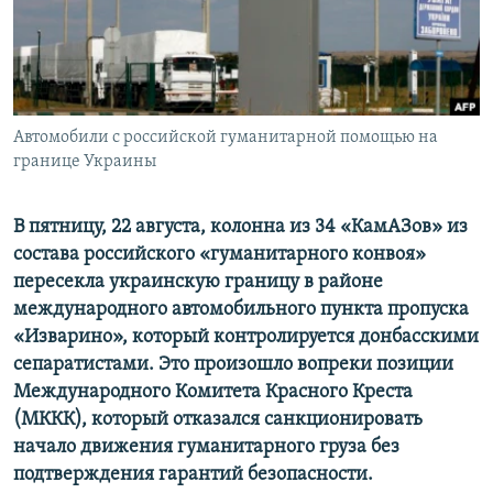
ПРИСОЕДИНЯЙТЕСЬ!
ПОБЕДИТЕЛЕЙ НЕ СУДЯТ?
КРЫМ.НЕПОКОРЕННЫЙ
ELIFBE
Автомобили с российской гуманитарной помощью на
УКРАИНСКАЯ ПРОБЛЕМА КРЫМА
границе Украины
Все сайты RFE/RL
В пятницу, 22 августа, колонна из 34 «КамАЗов» из
состава российского «гуманитарного конвоя»
пересекла украинскую границу в районе
международного автомобильного пункта пропуска
«Изварино», который контролируется донбасскими
сепаратистами. Это произошло вопреки позиции
Международного Комитета Красного Креста
(МККК), который отказался санкционировать
начало движения гуманитарного груза без
подтверждения гарантий безопасности.