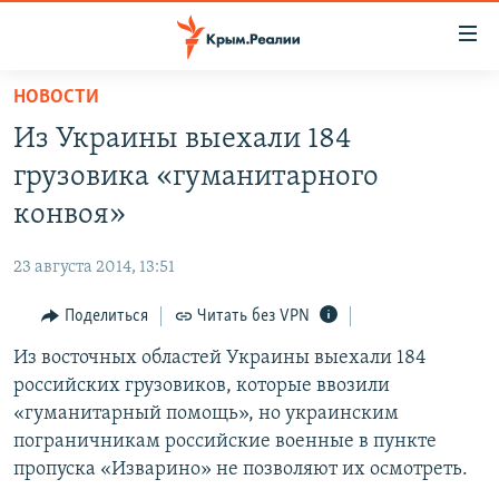
Доступность
ссылки
Вернуться
НОВОСТИ
к
НОВОСТИ
Из Украины выехали 184
основному
СПЕЦПРОЕКТЫ
содержанию
грузовика «гуманитарного
ВОДА
Вернутся
ГРУЗ 200
конвоя»
к
ИСТОРИЯ
КАРТА ВОЕННЫХ ОБЪЕКТОВ КРЫМА
главной
23 августа 2014, 13:51
ЕЩЕ
11 ЛЕТ ОККУПАЦИИ КРЫМА. 11 ИСТОРИЙ СОПРОТИВЛЕНИЯ
навигации
Вернутся
Поделиться
Читать без VPN
РАДІО СВОБОДА
ИНТЕРАКТИВ
к
Из восточных областей Украины выехали 184
КАК ОБОЙТИ БЛОКИРОВКУ
ИНФОГРАФИКА
поиску
российских грузовиков, которые ввозили
ТЕЛЕПРОЕКТ КРЫМ.РЕАЛИИ
«гуманитарный помощь», но украинским
Українською
пограничникам российские военные в пункте
СОВЕТЫ ПРАВОЗАЩИТНИКОВ
Qırımtatar
пропуска «Изварино» не позволяют их осмотреть.
ПРОПАВШИЕ БЕЗ ВЕСТИ