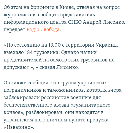
ПРИСОЕДИНЯЙТЕСЬ!
ПОБЕДИТЕЛЕЙ НЕ СУДЯТ?
Об этом на брифинге в Киеве, отвечая на вопрос
журналистов, сообщил представитель
КРЫМ.НЕПОКОРЕННЫЙ
информационного центра СНБО Андрей Лысенко,
ELIFBE
передает
Радiо Свобода
.
УКРАИНСКАЯ ПРОБЛЕМА КРЫМА
«По состоянию на 13.00 с территории Украины
Все сайты RFE/RL
выехало 184 грузовика. Однако наших
представителей на осмотр этих грузовиков не
допускают », – сказал Лысенко.
Он также сообщил, что группа украинских
пограничников и таможенников, которых вчера
заблокировали российские военные для
беспрепятственного въезда «гуманитарного
конвоя», разблокирован, они находятся в
украинском пограничном пункте пропуска
«Изварино».