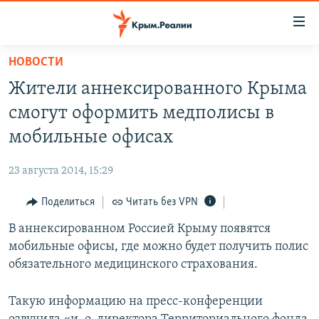
Доступность
ссылки
Вернуться
НОВОСТИ
к
НОВОСТИ
Жители аннексированного Крыма
основному
СПЕЦПРОЕКТЫ
содержанию
смогут оформить медполисы в
ВОДА
Вернутся
ГРУЗ 200
мобильные офисах
к
ИСТОРИЯ
КАРТА ВОЕННЫХ ОБЪЕКТОВ КРЫМА
главной
23 августа 2014, 15:29
ЕЩЕ
11 ЛЕТ ОККУПАЦИИ КРЫМА. 11 ИСТОРИЙ СОПРОТИВЛЕНИЯ
навигации
Вернутся
Поделиться
Читать без VPN
РАДІО СВОБОДА
ИНТЕРАКТИВ
к
В аннексированном Россией Крыму появятся
КАК ОБОЙТИ БЛОКИРОВКУ
ИНФОГРАФИКА
поиску
мобильные офисы, где можно будет получить полис
ТЕЛЕПРОЕКТ КРЫМ.РЕАЛИИ
обязательного медицинского страхования.
Українською
СОВЕТЫ ПРАВОЗАЩИТНИКОВ
Qırımtatar
Такую информацию на пресс-конференции
ПРОПАВШИЕ БЕЗ ВЕСТИ