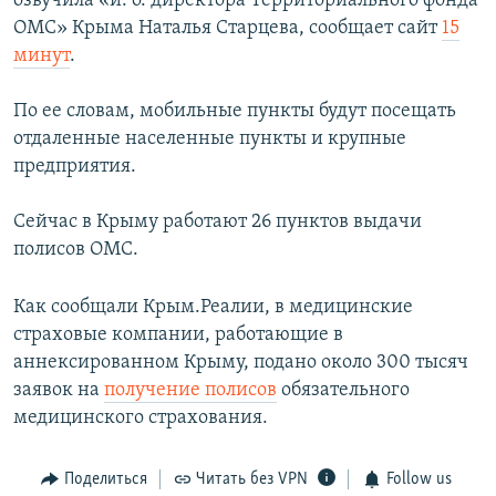
озвучила «и. о. директора Территориального фонда
ПРИСОЕДИНЯЙТЕСЬ!
ПОБЕДИТЕЛЕЙ НЕ СУДЯТ?
ОМС» Крыма Наталья Старцева, сообщает сайт
15
минут
.
КРЫМ.НЕПОКОРЕННЫЙ
ELIFBE
По ее словам, мобильные пункты будут посещать
отдаленные населенные пункты и крупные
УКРАИНСКАЯ ПРОБЛЕМА КРЫМА
предприятия.
Все сайты RFE/RL
Сейчас в Крыму работают 26 пунктов выдачи
полисов ОМС.
Как сообщали Крым.Реалии, в медицинские
страховые компании, работающие в
аннексированном Крыму, подано около 300 тысяч
заявок на
получение полисов
обязательного
медицинского страхования.
Поделиться
Читать без VPN
Follow us