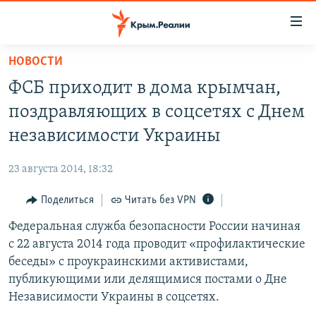
Доступность
ссылки
Вернуться
НОВОСТИ
к
НОВОСТИ
ФСБ приходит в дома крымчан,
основному
СПЕЦПРОЕКТЫ
содержанию
поздравляющих в соцсетях с Днем
ВОДА
Вернутся
ГРУЗ 200
независимости Украины
к
ИСТОРИЯ
КАРТА ВОЕННЫХ ОБЪЕКТОВ КРЫМА
главной
23 августа 2014, 18:32
ЕЩЕ
11 ЛЕТ ОККУПАЦИИ КРЫМА. 11 ИСТОРИЙ СОПРОТИВЛЕНИЯ
навигации
Вернутся
Поделиться
Читать без VPN
РАДІО СВОБОДА
ИНТЕРАКТИВ
к
Федеральная служба безопасности России начиная
КАК ОБОЙТИ БЛОКИРОВКУ
ИНФОГРАФИКА
поиску
с 22 августа 2014 года проводит «профилактические
ТЕЛЕПРОЕКТ КРЫМ.РЕАЛИИ
беседы» с проукраинскими активистами,
Українською
публикующими или делящимися постами о Дне
СОВЕТЫ ПРАВОЗАЩИТНИКОВ
Qırımtatar
Независимости Украины в соцсетях.
ПРОПАВШИЕ БЕЗ ВЕСТИ