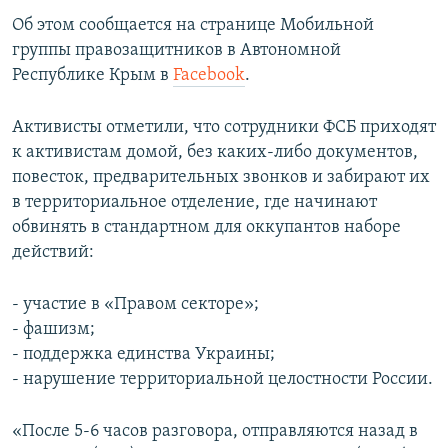
ПРИСОЕДИНЯЙТЕСЬ!
ПОБЕДИТЕЛЕЙ НЕ СУДЯТ?
Об этом сообщается на странице Мобильной
группы правозащитников в Автономной
КРЫМ.НЕПОКОРЕННЫЙ
Республике Крым в
Facebook
.
ELIFBE
Активисты отметили, что сотрудники ФСБ приходят
УКРАИНСКАЯ ПРОБЛЕМА КРЫМА
к активистам домой, без каких-либо документов,
Все сайты RFE/RL
повесток, предварительных звонков и забирают их
в территориальное отделение, где начинают
обвинять в стандартном для оккупантов наборе
действий:
- участие в «Правом секторе»;
- фашизм;
- поддержка единства Украины;
- нарушение территориальной целостности России.
«После 5-6 часов разговора, отправляются назад в