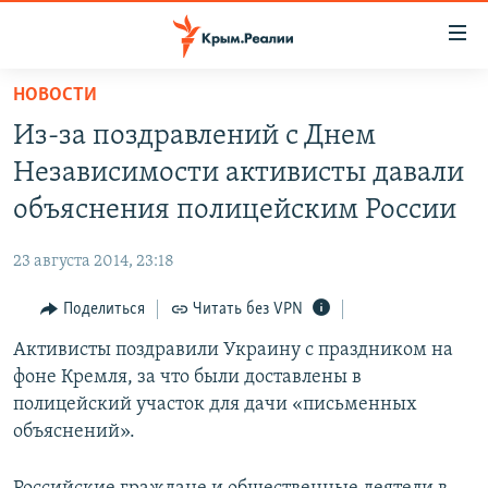
Доступность
ссылки
Вернуться
НОВОСТИ
к
НОВОСТИ
Из-за поздравлений с Днем
основному
СПЕЦПРОЕКТЫ
содержанию
Независимости активисты давали
ВОДА
Вернутся
ГРУЗ 200
объяснения полицейским России
к
ИСТОРИЯ
КАРТА ВОЕННЫХ ОБЪЕКТОВ КРЫМА
главной
23 августа 2014, 23:18
ЕЩЕ
11 ЛЕТ ОККУПАЦИИ КРЫМА. 11 ИСТОРИЙ СОПРОТИВЛЕНИЯ
навигации
Вернутся
Поделиться
Читать без VPN
РАДІО СВОБОДА
ИНТЕРАКТИВ
к
Активисты поздравили Украину с праздником на
КАК ОБОЙТИ БЛОКИРОВКУ
ИНФОГРАФИКА
поиску
фоне Кремля, за что были доставлены в
ТЕЛЕПРОЕКТ КРЫМ.РЕАЛИИ
полицейский участок для дачи «письменных
Українською
объяснений».
СОВЕТЫ ПРАВОЗАЩИТНИКОВ
Qırımtatar
ПРОПАВШИЕ БЕЗ ВЕСТИ