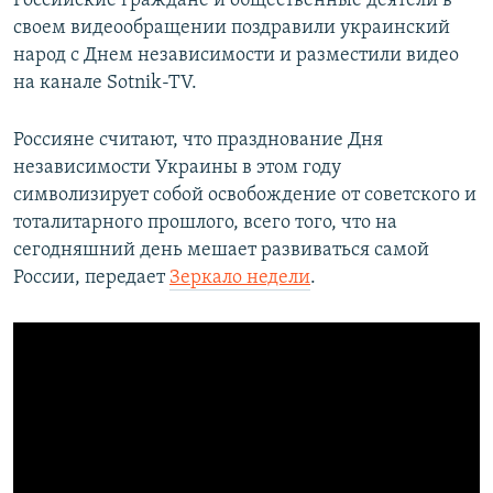
Российские граждане и общественные деятели в
ПРИСОЕДИНЯЙТЕСЬ!
ПОБЕДИТЕЛЕЙ НЕ СУДЯТ?
своем видеообращении поздравили украинский
народ с Днем независимости и разместили видео
КРЫМ.НЕПОКОРЕННЫЙ
на канале Sotnik-TV.
ELIFBE
Россияне считают, что празднование Дня
УКРАИНСКАЯ ПРОБЛЕМА КРЫМА
независимости Украины в этом году
Все сайты RFE/RL
символизирует собой освобождение от советского и
тоталитарного прошлого, всего того, что на
сегодняшний день мешает развиваться самой
России, передает
Зеркало недели
.