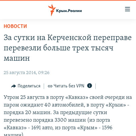
Доступность
ссылки
Вернуться
НОВОСТИ
к
НОВОСТИ
За сутки на Керченской переправе
основному
СПЕЦПРОЕКТЫ
содержанию
перевезли больше трех тысяч
ВОДА
Вернутся
ГРУЗ 200
машин
к
ИСТОРИЯ
КАРТА ВОЕННЫХ ОБЪЕКТОВ КРЫМА
главной
25 августа 2014, 09:26
ЕЩЕ
11 ЛЕТ ОККУПАЦИИ КРЫМА. 11 ИСТОРИЙ СОПРОТИВЛЕНИЯ
навигации
Вернутся
Поделиться
Читать без VPN
РАДІО СВОБОДА
ИНТЕРАКТИВ
к
Утром 25 августа в порту «Кавказ» своей очереди на
КАК ОБОЙТИ БЛОКИРОВКУ
ИНФОГРАФИКА
поиску
паром ожидают 40 автомобилей, в порту «Крым» ‑
ТЕЛЕПРОЕКТ КРЫМ.РЕАЛИИ
порядка 20 машин. За предыдущие сутки
Українською
перевезено порядка 3300 машин (из порта
СОВЕТЫ ПРАВОЗАЩИТНИКОВ
Qırımtatar
«Кавказ» ‑ 1691 авто, из порта «Крым» ‑ 1596
ПРОПАВШИЕ БЕЗ ВЕСТИ
машин).