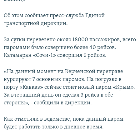
ПРИСОЕДИНЯЙТЕСЬ!
ПОБЕДИТЕЛЕЙ НЕ СУДЯТ?
Об этом сообщает пресс-служба Единой
КРЫМ.НЕПОКОРЕННЫЙ
транспортной дирекции.
ELIFBE
За сутки перевезено около 18000 пассажиров, всего
УКРАИНСКАЯ ПРОБЛЕМА КРЫМА
паромами было совершено более 40 рейсов.
Все сайты RFE/RL
Катамаран «Сочи-1» совершил 6 рейсов.
«На данный момент на Керченской переправе
курсируют 7 основных паромов. На погрузке в
порту «Кавказ» сейчас стоит новый паром «Крым».
За вчерашний день он сделал 3 рейса в обе
стороны», ‑ сообщили в дирекции.
Как отметили в ведомстве, пока данный паром
будет работать только в дневное время.