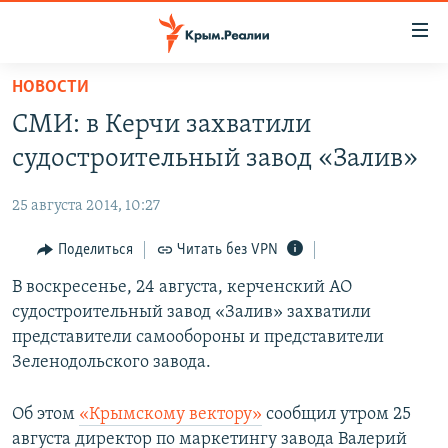
Доступность
ссылки
Вернуться
НОВОСТИ
к
НОВОСТИ
СМИ: в Керчи захватили
основному
СПЕЦПРОЕКТЫ
содержанию
судостроительный завод «Залив»
ВОДА
Вернутся
ГРУЗ 200
к
25 августа 2014, 10:27
ИСТОРИЯ
КАРТА ВОЕННЫХ ОБЪЕКТОВ КРЫМА
главной
ЕЩЕ
Поделиться
Читать без VPN
11 ЛЕТ ОККУПАЦИИ КРЫМА. 11 ИСТОРИЙ СОПРОТИВЛЕНИЯ
навигации
Вернутся
РАДІО СВОБОДА
В воскресенье, 24 августа, керченский АО
ИНТЕРАКТИВ
к
судостроительный завод «Залив» захватили
КАК ОБОЙТИ БЛОКИРОВКУ
ИНФОГРАФИКА
поиску
представители самообороны и представители
ТЕЛЕПРОЕКТ КРЫМ.РЕАЛИИ
Зеленодольского завода.
Українською
СОВЕТЫ ПРАВОЗАЩИТНИКОВ
Qırımtatar
Об этом
«Крымскому вектору»
сообщил утром 25
ПРОПАВШИЕ БЕЗ ВЕСТИ
августа директор по маркетингу завода Валерий