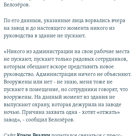
Белозёров.
ПРИСОЕДИНЯЙТЕСЬ!
ПОБЕДИТЕЛЕЙ НЕ СУДЯТ?
КРЫМ.НЕПОКОРЕННЫЙ
По его данным, указанные лица ворвались вчера
ELIFBE
на завод и до настоящего момента никого из
руководства в здание не пускают.
УКРАИНСКАЯ ПРОБЛЕМА КРЫМА
Все сайты RFE/RL
«Никого из администрации на свои рабочие места
не пускают, пускают только рядовых сотрудников,
которым обещают вскоре представить новое
руководство. Администрации ничего не объясняют.
Вооружены или нет ‑ не знаю, меня тоже не
пускают в помещение, но сотрудники говорят, что
вооружены. На данный момент из здания не
выпускают охрану, которая дежурила на заводе
ночью. Причина захвата одна ‑ хотят «отжать»
завод», ‑ сообщил Белозёров.
Сайт
Крым.Реалии
попытался связаться с пресс-