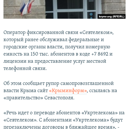
ПРИСОЕДИНЯЙТЕСЬ!
ПОБЕДИТЕЛЕЙ НЕ СУДЯТ?
КРЫМ.НЕПОКОРЕННЫЙ
ELIFBE
Оператор фиксированной связи «Севтелеком»,
УКРАИНСКАЯ ПРОБЛЕМА КРЫМА
который ранее обслуживал федеральные и
Все сайты RFE/RL
городские органы власти, получил номерную
емкость на 150 тыс. абонентов в коде +7 8692 и
лицензии на предоставление услуг местной
телефонной связи.
Об этом сообщает рупор самопровозглашенной
власти Крыма сайт
«Крыминформ»
, ссылаясь на
«правительство» Севастополя.
«Речь идет о переводе абонентов «Укртелекома» на
«Севтелеком». С абонентами «Укртелекома» будут
перезаключены договоры в ближайшее время», -