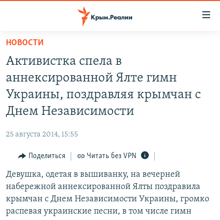
Доступность
ссылки
Вернуться
НОВОСТИ
к
НОВОСТИ
Активистка спела в
основному
СПЕЦПРОЕКТЫ
содержанию
аннексированной Ялте гимн
ВОДА
Вернутся
ГРУЗ 200
Украины, поздравляя крымчан с
к
ИСТОРИЯ
КАРТА ВОЕННЫХ ОБЪЕКТОВ КРЫМА
Днем Независимости
главной
ЕЩЕ
11 ЛЕТ ОККУПАЦИИ КРЫМА. 11 ИСТОРИЙ СОПРОТИВЛЕНИЯ
навигации
25 августа 2014, 15:55
Вернутся
РАДІО СВОБОДА
ИНТЕРАКТИВ
к
Поделиться
Читать без VPN
КАК ОБОЙТИ БЛОКИРОВКУ
ИНФОГРАФИКА
поиску
Девушка, одетая в вышиванку, на вечерней
ТЕЛЕПРОЕКТ КРЫМ.РЕАЛИИ
Українською
набережной аннексированной Ялты поздравила
СОВЕТЫ ПРАВОЗАЩИТНИКОВ
крымчан с Днем Независимости Украины, громко
Qırımtatar
распевая украинские песни, в том числе гимн
ПРОПАВШИЕ БЕЗ ВЕСТИ