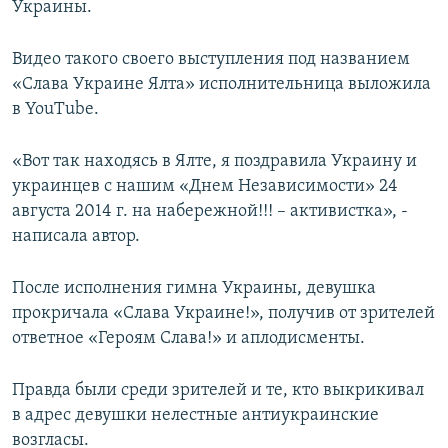
Украины.
ПРИСОЕДИНЯЙТЕСЬ!
ПОБЕДИТЕЛЕЙ НЕ СУДЯТ?
КРЫМ.НЕПОКОРЕННЫЙ
Видео такого своего выступления под названием
«Слава Украине Ялта» исполнительница выложила
ELIFBE
в YouTube.
УКРАИНСКАЯ ПРОБЛЕМА КРЫМА
Все сайты RFE/RL
«Вот так находясь в Ялте, я поздравила Украину и
украинцев с нашим «Днем Независимости» 24
августа 2014 г. на набережной!!! – активистка», ‑
написала автор.
После исполнения гимна Украины, девушка
прокричала «Слава Украине!», получив от зрителей
ответное «Героям Слава!» и аплодисменты.
Правда были среди зрителей и те, кто выкрикивал
в адрес девушки нелестные антиукраинские
возгласы.