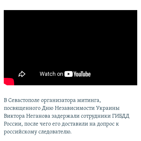
В Севастополе организатора митинга,
посвященного Дню Независимости Украины
Виктора Неганова задержали сотрудники ГИБДД
России, после чего его доставили на допрос к
российскому следователю.