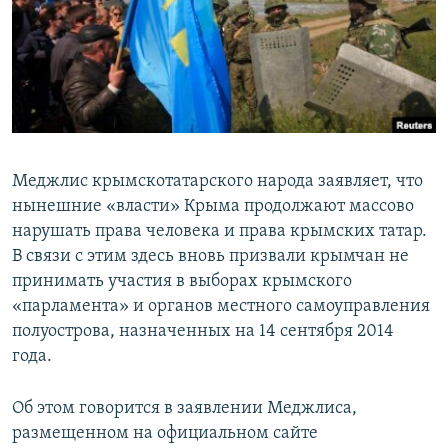
ПРИСОЕДИНЯЙТЕСЬ!
ПОБЕДИТЕЛЕЙ НЕ СУДЯТ?
КРЫМ.НЕПОКОРЕННЫЙ
ELIFBE
УКРАИНСКАЯ ПРОБЛЕМА КРЫМА
Все сайты RFE/RL
Меджлис крымскотатарского народа заявляет, что
нынешние «власти» Крыма продолжают массово
нарушать права человека и права крымских татар.
В связи с этим здесь вновь призвали крымчан не
принимать участия в выборах крымского
«парламента» и органов местного самоуправления
полуострова, назначенных на 14 сентября 2014
года.
Об этом говорится в заявлении Меджлиса,
размещенном на официальном сайте