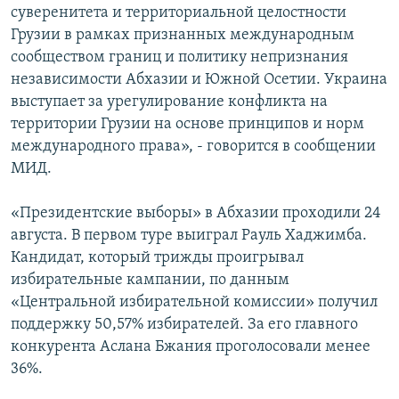
суверенитета и территориальной целостности
ПРИСОЕДИНЯЙТЕСЬ!
ПОБЕДИТЕЛЕЙ НЕ СУДЯТ?
Грузии в рамках признанных международным
КРЫМ.НЕПОКОРЕННЫЙ
сообществом границ и политику непризнания
независимости Абхазии и Южной Осетии. Украина
ELIFBE
выступает за урегулирование конфликта на
УКРАИНСКАЯ ПРОБЛЕМА КРЫМА
территории Грузии на основе принципов и норм
Все сайты RFE/RL
международного права», ‑ говорится в сообщении
МИД.
«Президентские выборы» в Абхазии проходили 24
августа. В первом туре выиграл Рауль Хаджимба.
Кандидат, который трижды проигрывал
избирательные кампании, по данным
«Центральной избирательной комиссии» получил
поддержку 50,57% избирателей. За его главного
конкурента Аслана Бжания проголосовали менее
36%.