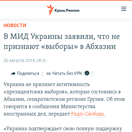
Доступность
ссылки
Вернуться
НОВОСТИ
к
НОВОСТИ
В МИД Украины заявили, что не
основному
СПЕЦПРОЕКТЫ
содержанию
признают «выборы» в Абхазии
ВОДА
Вернутся
ГРУЗ 200
к
25 августа 2014, 18:11
ИСТОРИЯ
КАРТА ВОЕННЫХ ОБЪЕКТОВ КРЫМА
главной
ЕЩЕ
Поделиться
Читать без VPN
11 ЛЕТ ОККУПАЦИИ КРЫМА. 11 ИСТОРИЙ СОПРОТИВЛЕНИЯ
навигации
Вернутся
РАДІО СВОБОДА
Украина не признает легитимность
ИНТЕРАКТИВ
к
«президентских выборов», которые состоялись в
КАК ОБОЙТИ БЛОКИРОВКУ
ИНФОГРАФИКА
поиску
Абхазии, сепаратистском регионе Грузии. Об этом
ТЕЛЕПРОЕКТ КРЫМ.РЕАЛИИ
говорится в сообщении Министерства
Українською
иностранных дел, передает
Радiо Свобода.
СОВЕТЫ ПРАВОЗАЩИТНИКОВ
Qırımtatar
ПРОПАВШИЕ БЕЗ ВЕСТИ
«Украина подтверждает свою полную поддержку