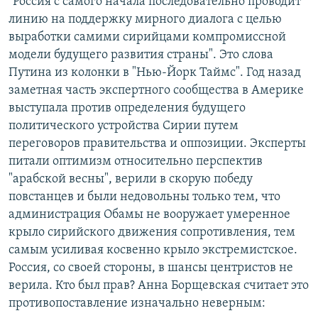
"Россия с самого начала последовательно проводит
линию на поддержку мирного диалога с целью
выработки самими сирийцами компромиссной
модели будущего развития страны". Это слова
Путина из колонки в "Нью-Йорк Таймс". Год назад
заметная часть экспертного сообщества в Америке
выступала против определения будущего
политического устройства Сирии путем
переговоров правительства и оппозиции. Эксперты
питали оптимизм относительно перспектив
"арабской весны", верили в скорую победу
повстанцев и были недовольны только тем, что
администрация Обамы не вооружает умеренное
крыло сирийского движения сопротивления, тем
самым усиливая косвенно крыло экстремистское.
Россия, со своей стороны, в шансы центристов не
верила. Кто был прав? Анна Борщевская считает это
противопоставление изначально неверным: