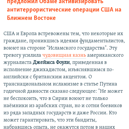
предложил Обаме активизировать
антитеррористические операции США на
Ближнем Востоке
США и Европа встревожены тем, что некоторые их
граждане, проникшись идеями фундаменталистов,
воюют на стороне "Исламского государства". Эту
тревогу усилила
чудовищная казнь
американского
журналиста
Джеймса Фоули
, приведенная в
исполнение джихадистом, изъяснявшимся по-
английски с британским акцентом. О
транснациональном исламизме в статье Путина
годичной давности сказано следующее: "Не может
не беспокоить, что в Сирии воюют не только
наёмники из арабских стран, но и сотни боевиков
из ряда западных государств и даже России. Кто
может гарантировать, что эти бандиты,
набравшись опыта, не окажутся потом в наших