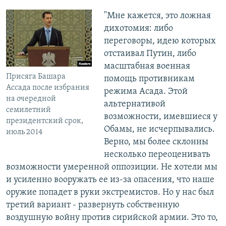
"Мне кажется, это ложная
дихотомия: либо
переговоры, идею которых
отстаивал Путин, либо
масштабная военная
Присяга Башара
помощь противникам
Ассада после избрания
режима Асада. Этой
на очередной
альтернативой
семилетний
возможности, имевшиеся у
президентский срок,
Обамы, не исчерпывались.
июль 2014
Верно, мы более склонны
несколько переоценивать
возможности умеренной оппозиции. Не хотели мы
и усиленно вооружать ее из-за опасения, что наше
оружие попадет в руки экстремистов. Но у нас был
третий вариант - развернуть собственную
воздушную войну против сирийской армии. Это то,