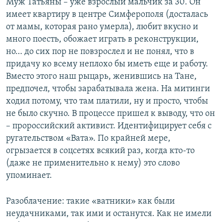
Муж Татьяны – уже взрослый мальчик за 30. Он
имеет квартиру в центре Симферополя (досталась
от мамы, которая рано умерла), любит вкусно и
много поесть, обожает играть в реконструкции,
но… до сих пор не повзрослел и не понял, что в
придачу ко всему неплохо бы иметь еще и работу.
Вместо этого наш рыцарь, женившись на Тане,
предпочел, чтобы зарабатывала жена. На митинги
ходил потому, что там платили, ну и просто, чтобы
не было скучно. В процессе пришел к выводу, что он
– пророссийский активист. Идентифицирует себя с
ругательством «Вата». По крайней мере,
огрызается в соцсетях всякий раз, когда кто-то
(даже не применительно к нему) это слово
упоминает.
Разоблачение: такие «ватники» как были
неудачниками, так ими и останутся. Как не имели