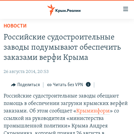
Доступность
ссылки
Вернуться
НОВОСТИ
к
НОВОСТИ
Российские судостроительные
основному
СПЕЦПРОЕКТЫ
содержанию
заводы подумывают обеспечить
ВОДА
Вернутся
ГРУЗ 200
заказами верфи Крыма
к
ИСТОРИЯ
КАРТА ВОЕННЫХ ОБЪЕКТОВ КРЫМА
главной
26 августа 2014, 20:53
ЕЩЕ
11 ЛЕТ ОККУПАЦИИ КРЫМА. 11 ИСТОРИЙ СОПРОТИВЛЕНИЯ
навигации
Вернутся
Поделиться
Читать без VPN
РАДІО СВОБОДА
ИНТЕРАКТИВ
к
Российские судостроительные заводы обещают
КАК ОБОЙТИ БЛОКИРОВКУ
ИНФОГРАФИКА
поиску
помощь в обеспечении загрузки крымских верфей
ТЕЛЕПРОЕКТ КРЫМ.РЕАЛИИ
заказами. Об этом сообщает «
Крыминформ
» со
Українською
ссылкой на руководителя «министерства
СОВЕТЫ ПРАВОЗАЩИТНИКОВ
Qırımtatar
промышленной политики» Крыма Андрея
ПРОПАВШИЕ БЕЗ ВЕСТИ
Скрынника, который принял 26 августа в