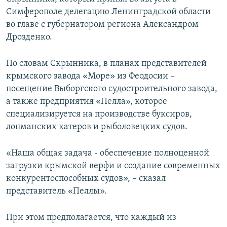
ПРИСОЕДИНЯЙТЕСЬ!
ПОБЕДИТЕЛЕЙ НЕ СУДЯТ?
Симферополе делегацию Ленинградской области
во главе с губернатором региона Александром
КРЫМ.НЕПОКОРЕННЫЙ
Дрозденко.
ELIFBE
По словам Скрынника, в планах представителей
УКРАИНСКАЯ ПРОБЛЕМА КРЫМА
крымского завода «Море» из Феодосии –
Все сайты RFE/RL
посещение Выборгского судостроительного завода,
а также предприятия «Пелла», которое
специализируется на производстве буксиров,
лоцманских катеров и рыболовецких судов.
«Наша общая задача - обеспечение полноценной
загрузки крымской верфи и создание современных
конкурентоспособных судов», – сказал
представитель «Пеллы».
При этом предполагается, что каждый из