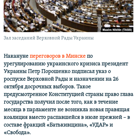
ПРИСОЕДИНЯЙТЕСЬ!
ПОБЕДИТЕЛЕЙ НЕ СУДЯТ?
КРЫМ.НЕПОКОРЕННЫЙ
ELIFBE
Зал заседаний Верховной Рады Украины
УКРАИНСКАЯ ПРОБЛЕМА КРЫМА
Все сайты RFE/RL
Накануне
переговоров в Минске
по
урегулированию украинского кризиса президент
Украины Петр Порошенко подписал указ о
роспуске Верховной Рады и назначении на 26
октября досрочных выборов. Такое
предусмотренное Конституцией страны право глава
государства получил после того, как в течение
месяца в парламенте не возникла новая правящая
коалиция вместо распавшейся в июле прежней – в
составе фракций «Батькивщина», «УДАР» и
«Свобода».