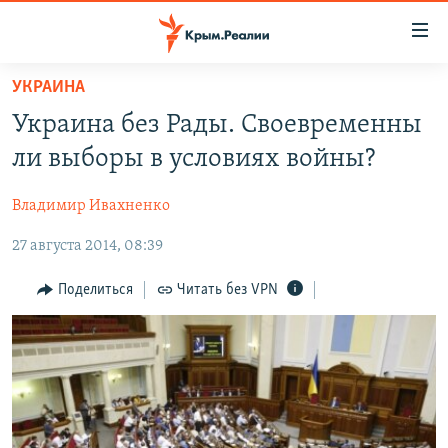
Доступность
ссылки
Вернуться
УКРАИНА
к
НОВОСТИ
Украина без Рады. Своевременны
основному
СПЕЦПРОЕКТЫ
содержанию
ли выборы в условиях войны?
ВОДА
Вернутся
ГРУЗ 200
к
Владимир Ивахненко
ИСТОРИЯ
КАРТА ВОЕННЫХ ОБЪЕКТОВ КРЫМА
главной
27 августа 2014, 08:39
ЕЩЕ
11 ЛЕТ ОККУПАЦИИ КРЫМА. 11 ИСТОРИЙ СОПРОТИВЛЕНИЯ
навигации
Вернутся
РАДІО СВОБОДА
ИНТЕРАКТИВ
Поделиться
Читать без VPN
к
КАК ОБОЙТИ БЛОКИРОВКУ
ИНФОГРАФИКА
поиску
ТЕЛЕПРОЕКТ КРЫМ.РЕАЛИИ
Українською
СОВЕТЫ ПРАВОЗАЩИТНИКОВ
Qırımtatar
ПРОПАВШИЕ БЕЗ ВЕСТИ