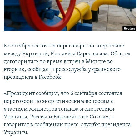
ПРИСОЕДИНЯЙТЕСЬ!
ПОБЕДИТЕЛЕЙ НЕ СУДЯТ?
КРЫМ.НЕПОКОРЕННЫЙ
ELIFBE
УКРАИНСКАЯ ПРОБЛЕМА КРЫМА
6 сентября состоятся переговоры по энергетике
Все сайты RFE/RL
между Украиной, Россией и Еаросоюзом. Об этом
договорились во время встреч в Минске во
вторник, сообщает пресс-служба украинского
президента в Facebook.
«Президент сообщил, что 6 сентября состоятся
переговоры по энергетическим вопросам с
участием министров топлива и энергетики
Украины, России и Европейского Союза», ‑
говорится в сообщении пресс-службы президента
Украины.