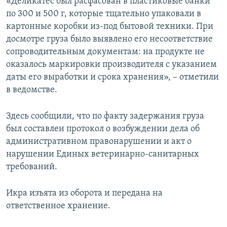
«Деликатес был расфасован в пластиковые банки
ПРИСОЕДИНЯЙТЕСЬ!
ПОБЕДИТЕЛЕЙ НЕ СУДЯТ?
по 300 и 500 г, которые тщательно упаковали в
картонные коробки из-под бытовой техники. При
КРЫМ.НЕПОКОРЕННЫЙ
досмотре груза было выявлено его несоответствие
ELIFBE
сопроводительным документам: на продукте не
оказалось маркировки производителя с указанием
УКРАИНСКАЯ ПРОБЛЕМА КРЫМА
даты его выработки и срока хранения», – отметили
Все сайты RFE/RL
в ведомстве.
Здесь сообщили, что по факту задержания груза
был составлен протокол о возбуждении дела об
административном правонарушении и акт о
нарушении Единых ветеринарно-санитарных
требований.
Икра изъята из оборота и передана на
ответственное хранение.