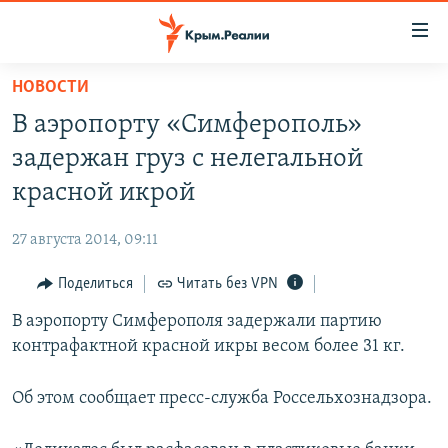
Доступность
ссылки
Вернуться
НОВОСТИ
к
НОВОСТИ
В аэропорту «Симферополь»
основному
СПЕЦПРОЕКТЫ
содержанию
задержан груз с нелегальной
ВОДА
Вернутся
ГРУЗ 200
красной икрой
к
ИСТОРИЯ
КАРТА ВОЕННЫХ ОБЪЕКТОВ КРЫМА
главной
27 августа 2014, 09:11
ЕЩЕ
11 ЛЕТ ОККУПАЦИИ КРЫМА. 11 ИСТОРИЙ СОПРОТИВЛЕНИЯ
навигации
Вернутся
Поделиться
Читать без VPN
РАДІО СВОБОДА
ИНТЕРАКТИВ
к
В аэропорту Симферополя задержали партию
КАК ОБОЙТИ БЛОКИРОВКУ
ИНФОГРАФИКА
поиску
контрафактной красной икры весом более 31 кг.
ТЕЛЕПРОЕКТ КРЫМ.РЕАЛИИ
Українською
СОВЕТЫ ПРАВОЗАЩИТНИКОВ
Об этом сообщает пресс-служба Россельхознадзора.
Qırımtatar
ПРОПАВШИЕ БЕЗ ВЕСТИ