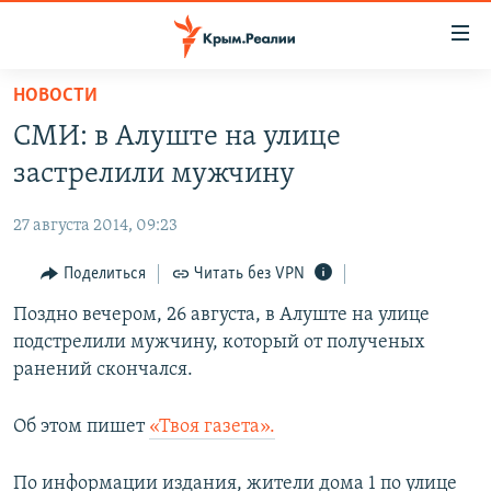
Доступность
ссылки
Вернуться
НОВОСТИ
к
НОВОСТИ
СМИ: в Алуште на улице
основному
СПЕЦПРОЕКТЫ
содержанию
застрелили мужчину
ВОДА
Вернутся
ГРУЗ 200
к
27 августа 2014, 09:23
ИСТОРИЯ
КАРТА ВОЕННЫХ ОБЪЕКТОВ КРЫМА
главной
ЕЩЕ
Поделиться
Читать без VPN
11 ЛЕТ ОККУПАЦИИ КРЫМА. 11 ИСТОРИЙ СОПРОТИВЛЕНИЯ
навигации
Вернутся
РАДІО СВОБОДА
Поздно вечером, 26 августа, в Алуште на улице
ИНТЕРАКТИВ
к
подстрелили мужчину, который от полученых
КАК ОБОЙТИ БЛОКИРОВКУ
ИНФОГРАФИКА
поиску
ранений скончался.
ТЕЛЕПРОЕКТ КРЫМ.РЕАЛИИ
Українською
Об этом пишет
«Твоя газета».
СОВЕТЫ ПРАВОЗАЩИТНИКОВ
Qırımtatar
ПРОПАВШИЕ БЕЗ ВЕСТИ
По информации издания, жители дома 1 по улице