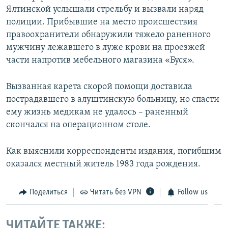
Ялтинской услышали стрельбу и вызвали наряд
ПРИСОЕДИНЯЙТЕСЬ!
ПОБЕДИТЕЛЕЙ НЕ СУДЯТ?
полиции. Прибывшие на место происшествия
КРЫМ.НЕПОКОРЕННЫЙ
правоохранители обнаружили тяжело раненного
ELIFBE
мужчину лежавшего в луже крови на проезжей
части напротив мебельного магазина «Буся».
УКРАИНСКАЯ ПРОБЛЕМА КРЫМА
Все сайты RFE/RL
Вызванная карета скорой помощи доставила
пострадавшего в алуштинскую больницу, но спасти
ему жизнь медикам не удалось – раненный
скончался на операционном столе.
Как выяснили корреспонденты издания, погибшим
оказался местный житель 1983 года рождения.
Поделиться
Читать без VPN
Follow us
ЧИТАЙТЕ ТАКЖЕ: