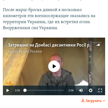
После марш-броска длиной в несколько
километров эти военнослужащие оказались на
территории Украины, где их встретил огонь
Вооруженных сил Украины.
Затримані на Донбасі десантники Росії розповіли, що робили в Україні
видео
Крым.Реалии
No media source currently available
0:00
2:08
Загрузить