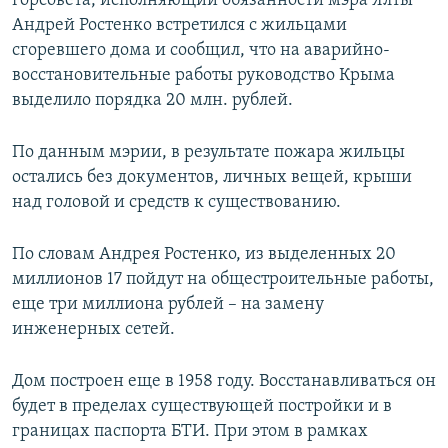
горсовета, исполняющий обязанности мэра Ялты
ПРИСОЕДИНЯЙТЕСЬ!
ПОБЕДИТЕЛЕЙ НЕ СУДЯТ?
Андрей Ростенко встретился с жильцами
сгоревшего дома и сообщил, что на аварийно-
КРЫМ.НЕПОКОРЕННЫЙ
восстановительные работы руководство Крыма
ELIFBE
выделило порядка 20 млн. рублей.
УКРАИНСКАЯ ПРОБЛЕМА КРЫМА
По данным мэрии, в результате пожара жильцы
Все сайты RFE/RL
остались без документов, личных вещей, крыши
над головой и средств к существованию.
По словам Андрея Ростенко, из выделенных 20
миллионов 17 пойдут на общестроительные работы,
еще три миллиона рублей – на замену
инженерных сетей.
Дом построен еще в 1958 году. Восстанавливаться он
будет в пределах существующей постройки и в
границах паспорта БТИ. При этом в рамках