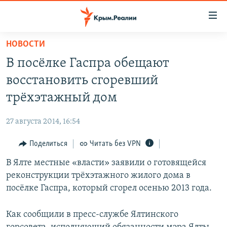
Доступность
ссылки
Вернуться
НОВОСТИ
к
НОВОСТИ
В посёлке Гаспра обещают
основному
СПЕЦПРОЕКТЫ
содержанию
восстановить сгоревший
ВОДА
Вернутся
ГРУЗ 200
трёхэтажный дом
к
ИСТОРИЯ
КАРТА ВОЕННЫХ ОБЪЕКТОВ КРЫМА
главной
27 августа 2014, 16:54
ЕЩЕ
11 ЛЕТ ОККУПАЦИИ КРЫМА. 11 ИСТОРИЙ СОПРОТИВЛЕНИЯ
навигации
Вернутся
Поделиться
Читать без VPN
РАДІО СВОБОДА
ИНТЕРАКТИВ
к
В Ялте местные «власти» заявили о готовящейся
КАК ОБОЙТИ БЛОКИРОВКУ
ИНФОГРАФИКА
поиску
реконструкции трёхэтажного жилого дома в
ТЕЛЕПРОЕКТ КРЫМ.РЕАЛИИ
посёлке Гаспра, который сгорел осенью 2013 года.
Українською
СОВЕТЫ ПРАВОЗАЩИТНИКОВ
Qırımtatar
Как сообщили в пресс-службе Ялтинского
ПРОПАВШИЕ БЕЗ ВЕСТИ