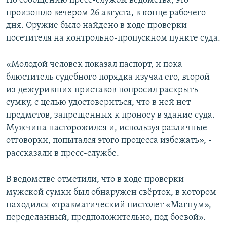
По сообщению пресс-службы ведомства, это
ПРИСОЕДИНЯЙТЕСЬ!
ПОБЕДИТЕЛЕЙ НЕ СУДЯТ?
произошло вечером 26 августа, в конце рабочего
дня. Оружие было найдено в ходе проверки
КРЫМ.НЕПОКОРЕННЫЙ
посетителя на контрольно-пропускном пункте суда.
ELIFBE
«Молодой человек показал паспорт, и пока
УКРАИНСКАЯ ПРОБЛЕМА КРЫМА
блюститель судебного порядка изучал его, второй
Все сайты RFE/RL
из дежуривших приставов попросил раскрыть
сумку, с целью удостовериться, что в ней нет
предметов, запрещенных к проносу в здание суда.
Мужчина насторожился и, используя различные
отговорки, попытался этого процесса избежать», -
рассказали в пресс-службе.
В ведомстве отметили, что в ходе проверки
мужской сумки был обнаружен свёрток, в котором
находился «травматический пистолет «Магнум»,
переделанный, предположительно, под боевой».