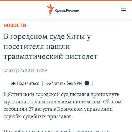
Доступность
ссылки
Вернуться
НОВОСТИ
к
НОВОСТИ
В городском суде Ялты у
основному
СПЕЦПРОЕКТЫ
содержанию
посетителя нашли
ВОДА
Вернутся
ГРУЗ 200
травматический пистолет
к
ИСТОРИЯ
КАРТА ВОЕННЫХ ОБЪЕКТОВ КРЫМА
главной
27 августа 2014, 18:29
ЕЩЕ
11 ЛЕТ ОККУПАЦИИ КРЫМА. 11 ИСТОРИЙ СОПРОТИВЛЕНИЯ
навигации
Вернутся
Поделиться
Читать без VPN
РАДІО СВОБОДА
ИНТЕРАКТИВ
к
В Ялтинский городской суд пытался проникнуть
КАК ОБОЙТИ БЛОКИРОВКУ
ИНФОГРАФИКА
поиску
мужчина с травматическим пистолетом. Об этом
ТЕЛЕПРОЕКТ КРЫМ.РЕАЛИИ
сообщили 27 августа в Крымском управлении
Українською
службы судебных приставов.
СОВЕТЫ ПРАВОЗАЩИТНИКОВ
Qırımtatar
ПРОПАВШИЕ БЕЗ ВЕСТИ