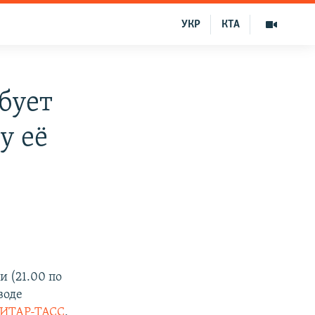
УКР
КТА
бует
у её
и (21.00 по
воде
ИТАР-ТАСС
,