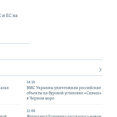
 и ЕС на
14:18
казал
ВМС Украины уничтожили российские
объекты на буровой установке «Сиваш»
в Черном море
12:08
ухой
Журналист Есипенко рассказал о новом