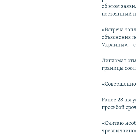
ПОБЕДИТЕЛЕЙ НЕ СУДЯТ?
об этом заяв
КРЫМ.НЕПОКОРЕННЫЙ
постоянный п
ELIFBE
«Встреча зап
УКРАИНСКАЯ ПРОБЛЕМА КРЫМА
объяснения п
Украины», - с
Дипломат отм
границы соот
«Совершенно я
Ранее 28 авг
просьбой сроч
«Считаю необ
чрезвычайное