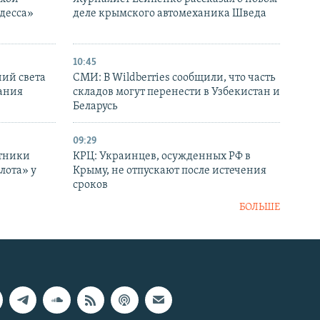
десса»
деле крымского автомеханика Шведа
10:45
ний света
СМИ: В Wildberries сообщили, что часть
ания
складов могут перенести в Узбекистан и
Беларусь
09:29
отники
КРЦ: Украинцев, осужденных РФ в
лота» у
Крыму, не отпускают после истечения
сроков
БОЛЬШЕ