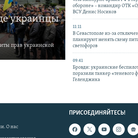
обороне» – командир ОТК «О
ВСУ Денис Носиков
где украинцы
11:11
В Севастополе из-за отключе
планируют менять схему пит
щиты прав украинской
светофоров
09:41
Бровди: украинские беспил
поразили танкер «теневого ф
Геленджика
ПРИСОЕДИНЯЙТЕСЬ!
и. О нас