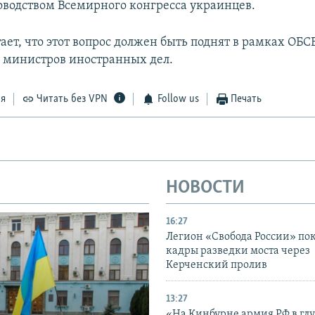
ководством Всемирного конгресса украинцев.
ет, что этот вопрос должен быть поднят в рамках ОБСЕ
а министров иностранных дел.
ся
Читать без VPN
Follow us
Печать
НОВОСТИ
16:27
Легион «Свобода России» по
кадры разведки моста через
Керченский пролив
13:27
«На Кинбурне армия РФ в гл