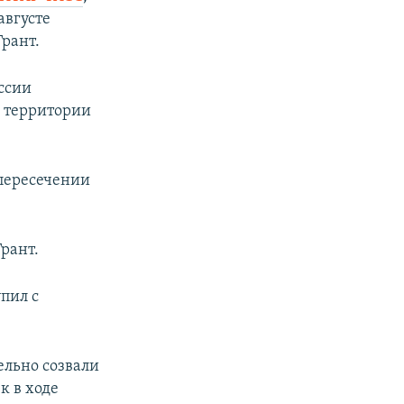
августе
рант.
ссии
а территории
 пересечении
Грант.
пил с
льно созвали
к в ходе