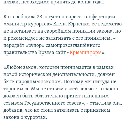
пляжи, необходимо принять до конца года.
ПРИСОЕДИНЯЙТЕСЬ!
ПОБЕДИТЕЛЕЙ НЕ СУДЯТ?
КРЫМ.НЕПОКОРЕННЫЙ
Как сообщила 28 августа на пресс-конференции
«министр курортов» Елена Юрченко, её ведомство
ELIFBE
не настаивает на скорейшем принятии закона, но
УКРАИНСКАЯ ПРОБЛЕМА КРЫМА
и рекомендует не затягивать с его принятием, –
Все сайты RFE/RL
передаёт «рупор» самопровозглашённого
правительства Крыма сайт «
Крыминформ
».
«Любой закон, который принимается в рамках
новой исторической действительности, должен
быть народным законом. Поэтому мы никуда не
торопимся. Мы не ставим своей целью, что закон
должен быть обязательно принят нынешним
созывом Государственного совета», - отметила она,
добавив, что не стоит затягивать с принятием
закона о курортах.