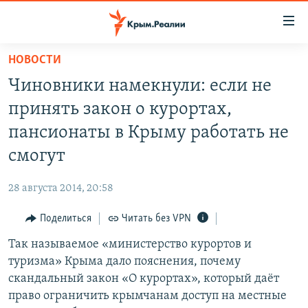
Доступность
ссылки
Вернуться
НОВОСТИ
к
НОВОСТИ
Чиновники намекнули: если не
основному
СПЕЦПРОЕКТЫ
содержанию
принять закон о курортах,
ВОДА
Вернутся
ГРУЗ 200
пансионаты в Крыму работать не
к
ИСТОРИЯ
КАРТА ВОЕННЫХ ОБЪЕКТОВ КРЫМА
смогут
главной
ЕЩЕ
11 ЛЕТ ОККУПАЦИИ КРЫМА. 11 ИСТОРИЙ СОПРОТИВЛЕНИЯ
навигации
28 августа 2014, 20:58
Вернутся
РАДІО СВОБОДА
ИНТЕРАКТИВ
к
Поделиться
Читать без VPN
КАК ОБОЙТИ БЛОКИРОВКУ
ИНФОГРАФИКА
поиску
Так называемое «министерство курортов и
ТЕЛЕПРОЕКТ КРЫМ.РЕАЛИИ
Українською
туризма» Крыма дало пояснения, почему
СОВЕТЫ ПРАВОЗАЩИТНИКОВ
скандальный закон «О курортах», который даёт
Qırımtatar
право ограничить крымчанам доступ на местные
ПРОПАВШИЕ БЕЗ ВЕСТИ