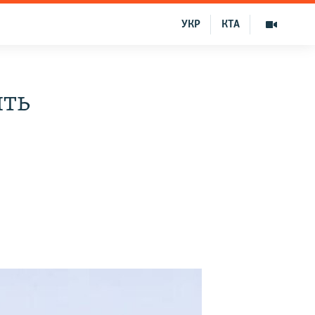
УКР
КТА
ить