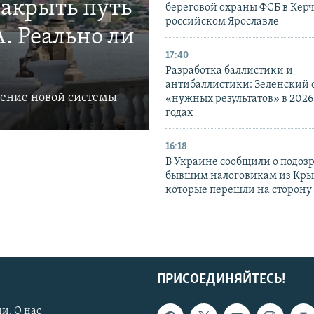
закрыть путь
береговой охраны ФСБ в Керч
российском Ярославле
. Реально ли
17:40
Разработка баллистики и
антибаллистики: Зеленский
ление новой системы
«нужных результатов» в 2026
годах
16:18
В Украине сообщили о подоз
бывшим налоговикам из Кры
которые перешли на сторону
ПРИСОЕДИНЯЙТЕСЬ!
и. О нас