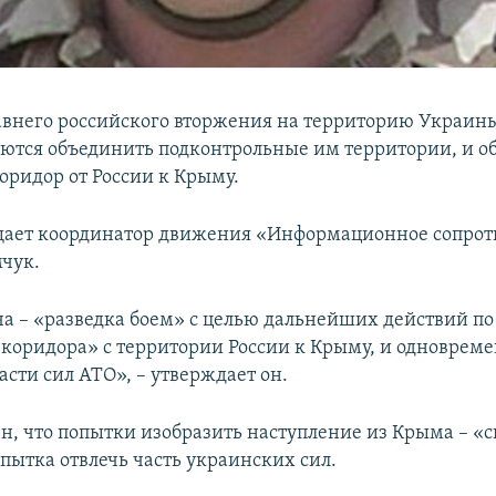
авнего российского вторжения на территорию Украин
ются объединить подконтрольные им территории, и о
оридор от России к Крыму.
щает координатор движения «Информационное сопро
чук.
ча – «разведка боем» с целью дальнейших действий п
 коридора» с территории России к Крыму, и одновреме
сти сил АТО», – утверждает он.
н, что попытки изобразить наступление из Крыма – «с
опытка отвлечь часть украинских сил.