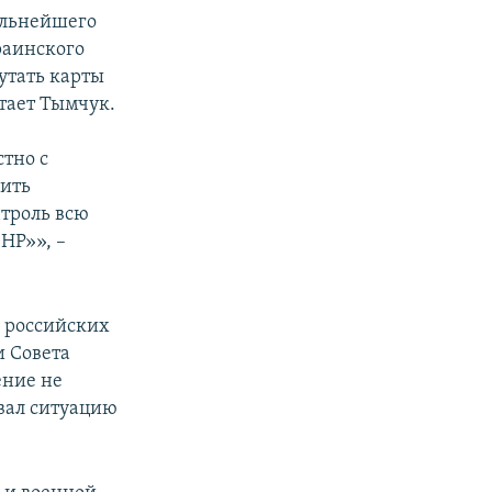
альнейшего
раинского
утать карты
тает Тымчук.
тно с
чить
нтроль всю
НР»», –
и российских
и Совета
ение не
вал ситуацию