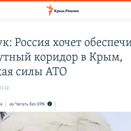
к: Россия хочет обеспеч
утный коридор в Крым,
кая силы АТО
11:12
ся
Читать без VPN