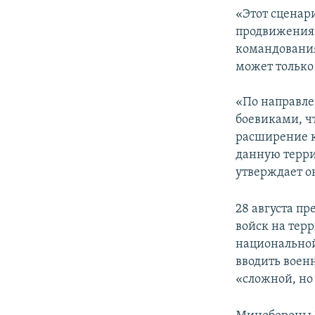
«Этот сценар
продвижения 
командования
может только
«По направле
боевиками, чт
расширение ко
данную терри
утверждает о
28 августа п
войск на тер
национальной
вводить воен
«сложной, но