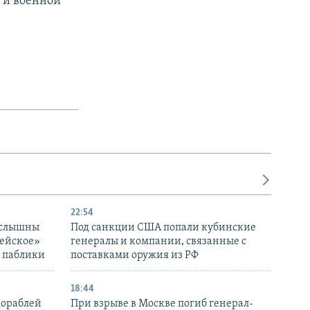
 и военной
22:54
 слышны
Под санкции США попали кубинские
дейское»
генералы и компании, связанные с
– паблики
поставками оружия из РФ
18:44
кораблей
При взрыве в Москве погиб генерал-