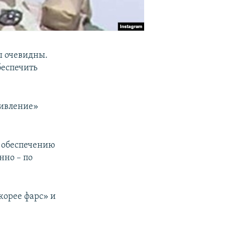
ы очевидны.
беспечить
тивление»
о обеспечению
нно – по
корее фарс» и