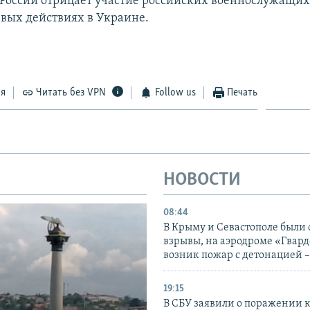
оссии отрицает участие российских военнослужащих
евых действиях в Украине.
ся
Читать без VPN
Follow us
Печать
НОВОСТИ
08:44
В Крыму и Севастополе были
взрывы, на аэродроме «Гвар
возник пожар с детонацией 
19:15
В СБУ заявили о поражении 