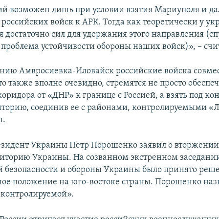
ий возможен лишь при условии взятия Мариуполя и д
российских войск к АРК. Тогда как теоретически у ук
 достаточно сил для удержания этого направления (сп
 проблема устойчивости обороны наших войск)», – счи
нию Амвросиевка-Иловайск российские войска совмес
о также вполне очевидно, стремятся не просто обеспе
ридора от «ДНР» к границе с Россией, а взять под ко
торию, соединив ее с районами, контролируемыми «Л
н.
резидент Украины Петр Порошенко заявил о вторжени
риторию Украины. На созванном экстренном заседани
 безопасности и обороны Украины было принято реш
ное положение на юго-востоке страны. Порошенко наз
 контролируемой».