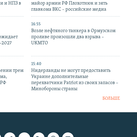
и и НПЗ в
майор армии РФ Плохотнюк и зять
главкома ВКС – российские медиа
16:55
Возле нефтяного танкера в Ормузском
 ожидает
проливе произошли два взрыва –
-2027
UKMTO
15:40
рении трем
Нидерланды не могут предоставить
ма,
Украине дополнительные
 РФ
перехватчики Patriot из своих запасов –
Минобороны страны
БОЛЬШЕ