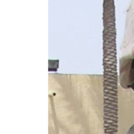
ПОБЕДИТЕЛЕЙ НЕ СУДЯТ?
КРЫМ.НЕПОКОРЕННЫЙ
ELIFBE
УКРАИНСКАЯ ПРОБЛЕМА КРЫМА