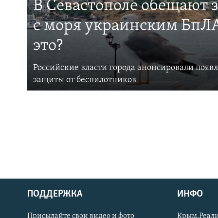
В Севастополе обещают 
с моря украинским БпЛА
это?
Российские власти города анонсировали появ
защиты от беспилотников
ПОДДЕРЖКА
ИНФО
Українською
Присылайте свои видео и фото
Крым.Реали