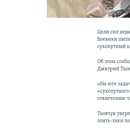
Цели сил нед
Боевики пыта
сухопутный к
Об этом сооб
Дмитрий Тым
«На юге зада
«сухопутного
отвлечению ча
Тымчук увере
опять-таки п