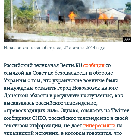
ПРИСОЕДИНЯЙТЕСЬ!
ПОБЕДИТЕЛЕЙ НЕ СУДЯТ?
КРЫМ.НЕПОКОРЕННЫЙ
ELIFBE
УКРАИНСКАЯ ПРОБЛЕМА КРЫМА
Все сайты RFE/RL
Новоазовск после обстрела, 27 августа 2014 года
Российский телеканал Вести.
RU
сообщил
со
ссылкой на Совет по безопасности и обороне
Украины о том, что украинские военные были
вынуждены оставить город Новоазовск на юге
Донецкой области в результате наступления, как
высказалось российское телевидение,
«превосходящих сил». Однако, ссылаясь на Twitter-
сообщения СНБО, российское телевидение в своей
текстовой информации, не дает
гиперссылки
на
украинский источник, в котором говорится, что