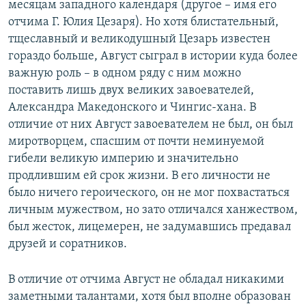
месяцам западного календаря (другое – имя его
отчима Г. Юлия Цезаря). Но хотя блистательный,
тщеславный и великодушный Цезарь известен
гораздо больше, Август сыграл в истории куда более
важную роль – в одном ряду с ним можно
поставить лишь двух великих завоевателей,
Александра Македонского и Чингис-хана. В
отличие от них Август завоевателем не был, он был
миротворцем, спасшим от почти неминуемой
гибели великую империю и значительно
продлившим ей срок жизни. В его личности не
было ничего героического, он не мог похвастаться
личным мужеством, но зато отличался ханжеством,
был жесток, лицемерен, не задумавшись предавал
друзей и соратников.
В отличие от отчима Август не обладал никакими
заметными талантами, хотя был вполне образован