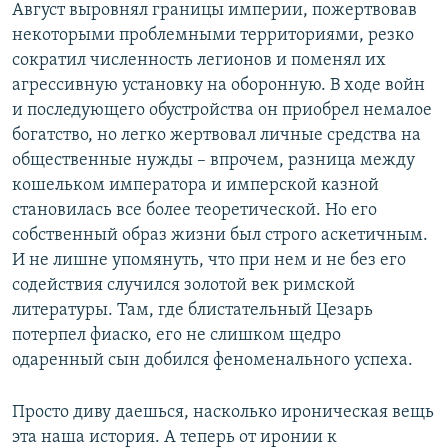
Август выровнял границы империи, пожертвовав
некоторыми проблемными территориями, резко
сократил численность легионов и поменял их
агрессивную установку на оборонную. В ходе войн
и последующего обустройства он приобрел немалое
богатство, но легко жертвовал личные средства на
общественные нужды – впрочем, разница между
кошельком императора и имперской казной
становилась все более теоретической. Но его
собственный образ жизни был строго аскетичным.
И не лишне упомянуть, что при нем и не без его
содействия случился золотой век римской
литературы. Там, где блистательный Цезарь
потерпел фиаско, его не слишком щедро
одаренный сын добился феноменального успеха.
Просто диву даешься, насколько ироническая вещь
эта наша история. А теперь от иронии к