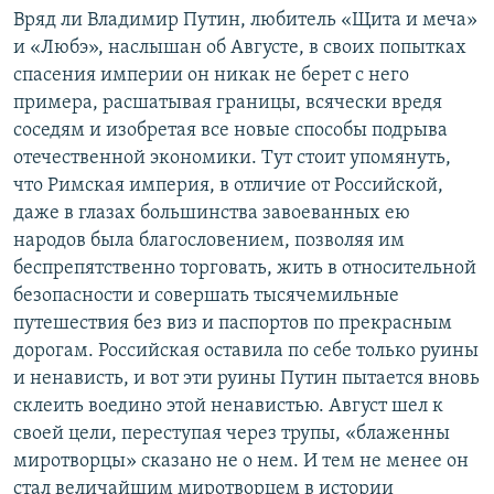
Вряд ли Владимир Путин, любитель «Щита и меча»
и «Любэ», наслышан об Августе, в своих попытках
спасения империи он никак не берет с него
примера, расшатывая границы, всячески вредя
соседям и изобретая все новые способы подрыва
отечественной экономики. Тут стоит упомянуть,
что Римская империя, в отличие от Российской,
даже в глазах большинства завоеванных ею
народов была благословением, позволяя им
беспрепятственно торговать, жить в относительной
безопасности и совершать тысячемильные
путешествия без виз и паспортов по прекрасным
дорогам. Российская оставила по себе только руины
и ненависть, и вот эти руины Путин пытается вновь
склеить воедино этой ненавистью. Август шел к
своей цели, переступая через трупы, «блаженны
миротворцы» сказано не о нем. И тем не менее он
стал величайшим миротворцем в истории