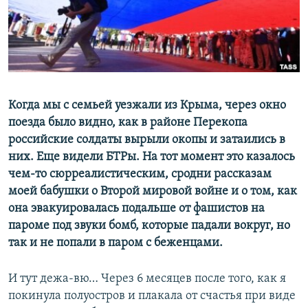
ПРИСОЕДИНЯЙТЕСЬ!
ПОБЕДИТЕЛЕЙ НЕ СУДЯТ?
КРЫМ.НЕПОКОРЕННЫЙ
ELIFBE
УКРАИНСКАЯ ПРОБЛЕМА КРЫМА
Все сайты RFE/RL
Когда мы с семьей уезжали из Крыма, через окно
поезда было видно, как в районе Перекопа
российские солдаты вырыли окопы и затаились в
них. Еще видели БТРы. На тот момент это казалось
чем-то сюрреалистическим, сродни рассказам
моей бабушки о Второй мировой войне и о том, как
она эвакуировалась подальше от фашистов на
пароме под звуки бомб, которые падали вокруг, но
так и не попали в паром с беженцами.
И тут дежа-вю… Через 6 месяцев после того, как я
покинула полуостров и плакала от счастья при виде