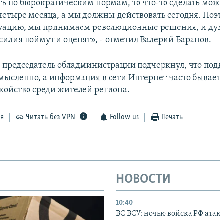
ать по бюрократическим нормам, то что-то сделать мож
четыре месяца, а мы должны действовать сегодня. Поэ
уацию, мы принимаем революционные решения, и ду
силия поймут и оценят», - отметил Валерий Баранов.
 председатель обладминистрации подчеркнул, что под
смысленно, а информация в сети Интернет часто бывае
окойство среди жителей региона.
ся
Читать без VPN
Follow us
Печать
НОВОСТИ
10:40
ВС ВСУ: ночью войска РФ ата