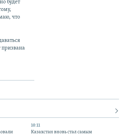
но будет
тому,
маю, что
даваться
т призвана
10:11
ковали
Казахстан вновь стал самым