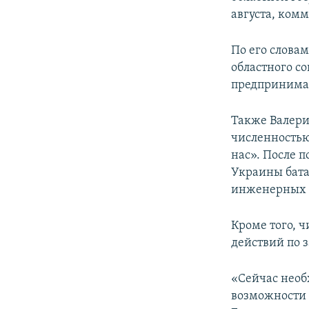
ПОБЕДИТЕЛЕЙ НЕ СУДЯТ?
августа, ком
КРЫМ.НЕПОКОРЕННЫЙ
По его словам
ELIFBE
областного с
УКРАИНСКАЯ ПРОБЛЕМА КРЫМА
предпринима
Также Валери
численностью
нас». После 
Украины бата
инженерных 
Кроме того, 
действий по 
«Сейчас необ
возможности 