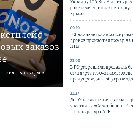
Украину 100 БпЛА и четырьм
ракетами, часть из них запус
Крыма
09:19
ркетплейс
В Ярославле после массирова
дронов произошел пожар на
овых заказов
НПЗ
ве
23:00
В РФ разрешили продавать б
ставлять товары в
стандарта 1990-х годов: эксп
предупреждают об угрозе зд
21:27
До 10 лет лишения свободы г
участнику «Самообороны Се
– Прокуратура АРК