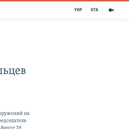
УКР
КТА
льцев
ооружений на
редседатель
ифинге 29