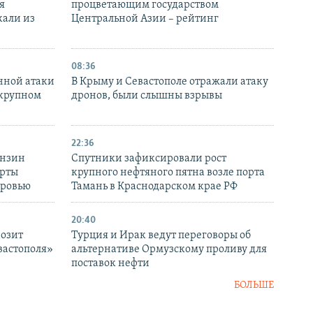
я
процветающим государством
кали из
Центральной Азии – рейтинг
08:36
нной атаки
В Крыму и Севастополе отражали атаку
 крупном
дронов, были слышны взрывы
22:36
ензин
Спутники зафиксировали рост
ерты
крупного нефтяного пятна возле порта
оровью
Тамань в Краснодарском крае РФ
20:40
розит
Турция и Ирак ведут переговоры об
вастополя»
альтернативе Ормузскому проливу для
поставок нефти
БОЛЬШЕ