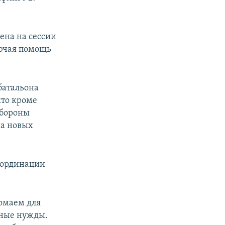
ена на сессии
лючая помощь
батальона
кто кроме
обороны
на новых
координации
омаем для
нные нужды.