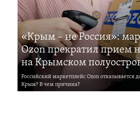
«Крым – не Россия»: ма
Ozon прекратил прием н
на Крымском полуостро
Российский маркетплейс Ozon отказывается до
Крым? В чем причина?