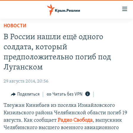
Доступность
ссылки
Вернуться
НОВОСТИ
к
НОВОСТИ
В России нашли ещё одного
основному
СПЕЦПРОЕКТЫ
содержанию
солдата, который
ВОДА
Вернутся
ГРУЗ 200
предположительно погиб под
к
ИСТОРИЯ
КАРТА ВОЕННЫХ ОБЪЕКТОВ КРЫМА
Луганском
главной
ЕЩЕ
11 ЛЕТ ОККУПАЦИИ КРЫМА. 11 ИСТОРИЙ СОПРОТИВЛЕНИЯ
навигации
29 августа 2014, 20:56
Вернутся
РАДІО СВОБОДА
ИНТЕРАКТИВ
к
Поделиться
Читать без VPN
КАК ОБОЙТИ БЛОКИРОВКУ
ИНФОГРАФИКА
поиску
Тлеужан Кинибаев из поселка Измайловского
ТЕЛЕПРОЕКТ КРЫМ.РЕАЛИИ
Українською
Кизильского района Челябинской области погиб 19
СОВЕТЫ ПРАВОЗАЩИТНИКОВ
августа. Как сообщает
Радио Свобода
, выпускник
Qırımtatar
Челябинского высшего военного авиационного
ПРОПАВШИЕ БЕЗ ВЕСТИ