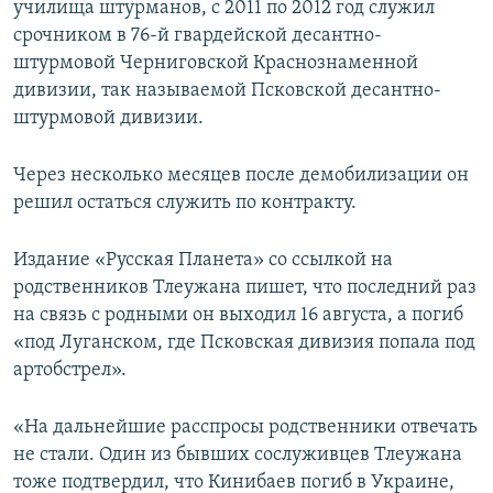
училища штурманов, с 2011 по 2012 год служил
ПРИСОЕДИНЯЙТЕСЬ!
ПОБЕДИТЕЛЕЙ НЕ СУДЯТ?
срочником в 76-й гвардейской десантно-
КРЫМ.НЕПОКОРЕННЫЙ
штурмовой Черниговской Краснознаменной
дивизии, так называемой Псковской десантно-
ELIFBE
штурмовой дивизии.
УКРАИНСКАЯ ПРОБЛЕМА КРЫМА
Все сайты RFE/RL
Через несколько месяцев после демобилизации он
решил остаться служить по контракту.
Издание «Русская Планета» со ссылкой на
родственников Тлеужана пишет, что последний раз
на связь с родными он выходил 16 августа, а погиб
«под Луганском, где Псковская дивизия попала под
артобстрел».
«На дальнейшие расспросы родственники отвечать
не стали. Один из бывших сослуживцев Тлеужана
тоже подтвердил, что Кинибаев погиб в Украине,