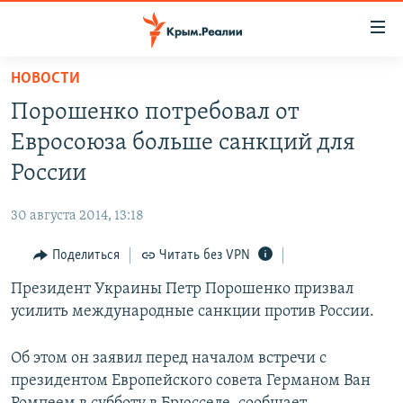
Доступность
ссылки
Вернуться
НОВОСТИ
к
НОВОСТИ
Порошенко потребовал от
основному
СПЕЦПРОЕКТЫ
содержанию
Евросоюза больше санкций для
ВОДА
Вернутся
ГРУЗ 200
России
к
ИСТОРИЯ
КАРТА ВОЕННЫХ ОБЪЕКТОВ КРЫМА
главной
30 августа 2014, 13:18
ЕЩЕ
11 ЛЕТ ОККУПАЦИИ КРЫМА. 11 ИСТОРИЙ СОПРОТИВЛЕНИЯ
навигации
Вернутся
Поделиться
Читать без VPN
РАДІО СВОБОДА
ИНТЕРАКТИВ
к
Президент Украины Петр Порошенко призвал
КАК ОБОЙТИ БЛОКИРОВКУ
ИНФОГРАФИКА
поиску
усилить международные санкции против России.
ТЕЛЕПРОЕКТ КРЫМ.РЕАЛИИ
Українською
СОВЕТЫ ПРАВОЗАЩИТНИКОВ
Об этом он заявил перед началом встречи с
Qırımtatar
президентом Европейского совета Германом Ван
ПРОПАВШИЕ БЕЗ ВЕСТИ