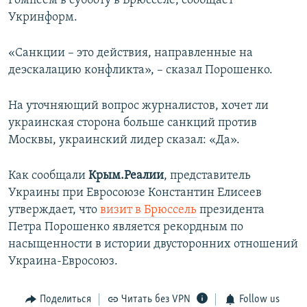
Ромпеем в субботу в Брюсселе, сообщает
ПРИСОЕДИНЯЙТЕСЬ!
ПОБЕДИТЕЛЕЙ НЕ СУДЯТ?
Укринформ.
КРЫМ.НЕПОКОРЕННЫЙ
«Санкции – это действия, направленные на
ELIFBE
деэскалацию конфликта», – сказал Порошенко.
УКРАИНСКАЯ ПРОБЛЕМА КРЫМА
Все сайты RFE/RL
На уточняющий вопрос журналистов, хочет ли
украинская сторона больше санкций против
Москвы, украинский лидер сказал: «Да».
Как сообщали
Крым.Реалии
, представитель
Украины при Евросоюзе Константин Елисеев
утверждает, что
визит в Брюссель
президента
Петра Порошенко является рекордным по
насыщенности в истории двусторонних отношений
Украина-Евросоюз.
Поделиться
Читать без VPN
Follow us