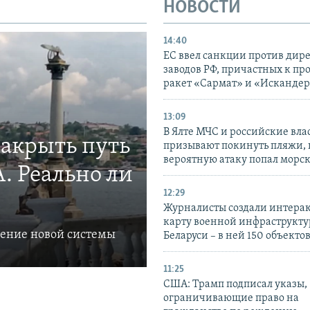
НОВОСТИ
14:40
ЕС ввел санкции против дир
заводов РФ, причастных к пр
ракет «Сармат» и «Исканде
13:09
В Ялте МЧС и российские вла
закрыть путь
призывают покинуть пляжи, 
вероятную атаку попал морс
. Реально ли
12:29
Журналисты создали интера
карту военной инфраструкт
ление новой системы
Беларуси – в ней 150 объекто
11:25
США: Трамп подписал указы,
ограничивающие право на