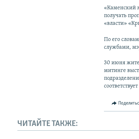
ПОБЕДИТЕЛЕЙ НЕ СУДЯТ?
«Каменский м
КРЫМ.НЕПОКОРЕННЫЙ
получать проп
«власти» «К
ELIFBE
УКРАИНСКАЯ ПРОБЛЕМА КРЫМА
По его слова
службами, мэ
30 июня жите
митинге выст
подразделени
соответствует
Поделить
ЧИТАЙТЕ ТАКЖЕ: