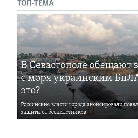
ТОП-ТЕМА
В Севастополе обещают 
с моря украинским БпЛА
это?
Российские власти города анонсировали появ
защиты от беспилотников