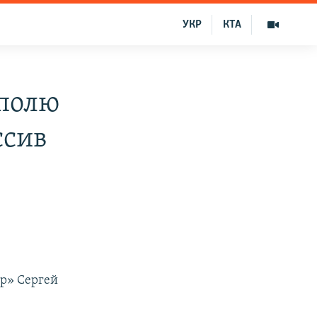
УКР
КТА
полю
ссив
р» Сергей