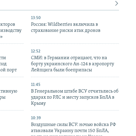
13:50
екторов
Россия: Wildberries включила в
оизводству
страхование риски атак дронов
р»
12:52
сти
СМИ: в Германии отрицают, что на
под
борту украинского Ан-124 в аэропорту
кой порт
Лейпцига были боеприпасы
11:45
ктивную
В Генеральном штабе ВСУ отчитались об
уры
ударах по РЛС и месту запусков БпЛА в
в
Крыму
10:39
Воздушные силы ВСУ: ночью войска РФ
атаковали Украину почти 150 БпЛА,