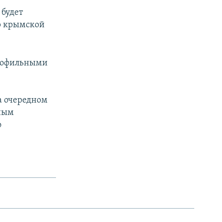
 будет
ор крымской
профильными
а очередном
ьным
о