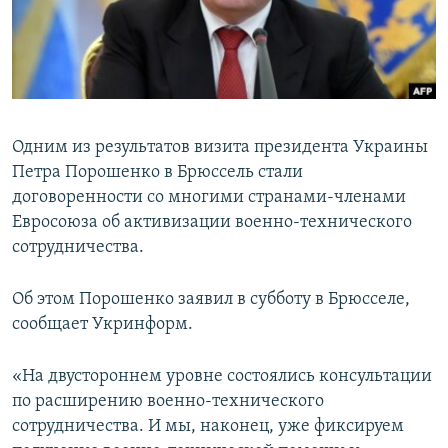
ПРИСОЕДИНЯЙТЕСЬ!
ПОБЕДИТЕЛЕЙ НЕ СУДЯТ?
КРЫМ.НЕПОКОРЕННЫЙ
ELIFBE
УКРАИНСКАЯ ПРОБЛЕМА КРЫМА
Одним из результатов визита президента Украины
Все сайты RFE/RL
Петра Порошенко в Брюссель стали
договоренности со многими странами-членами
Евросоюза об активизации военно-технического
сотрудничества.
Об этом Порошенко заявил в субботу в Брюсселе,
сообщает Укринформ.
«На двустороннем уровне состоялись консультации
по расширению военно-технического
сотрудничества. И мы, наконец, уже фиксируем