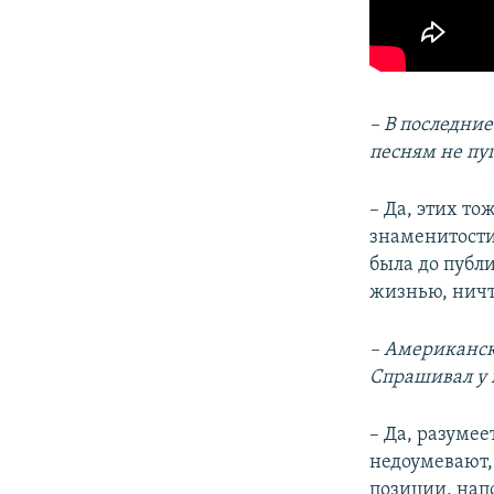
– В последни
песням не пу
– Да, этих то
знаменитости,
была до публ
жизнью, ничто
– Американск
Спрашивал у 
– Да, разумее
недоумевают,
позиции, нап