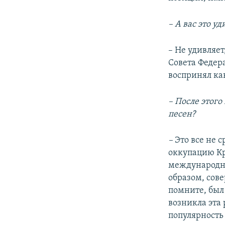
– А вас это уд
– Не удивляет
Совета Федер
воспринял ка
– После этого
песен?
–
Это все не 
оккупацию Кр
международны
образом, сов
помните, был
возникла эта
популярность 