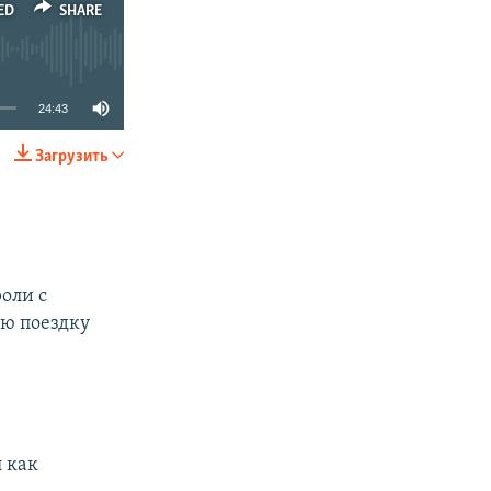
ED
SHARE
24:43
Загрузить
SHARE
роли с
ью поездку
л как