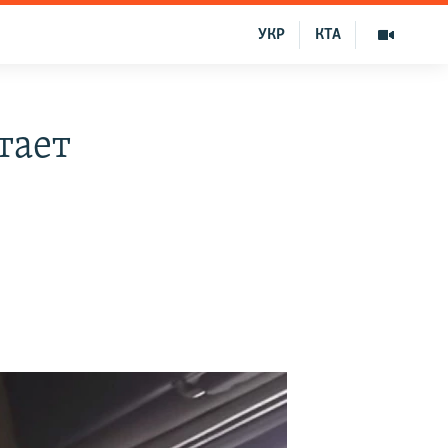
УКР
КТА
тает