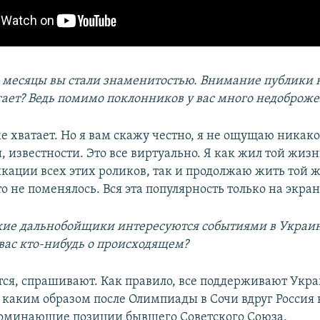
е месяцы вы стали знаменитостью. Внимание публики
гает? Ведь помимо поклонников у вас много недоброже
же хватает. Но я вам скажу честно, я не ощущаю никак
 известности. Это все виртуально. Я как жил той жизн
икации всех этих роликов, так и продолжаю жить той 
 не поменялось. Вся эта популярность только на экра
ие дальнобойщики интересуются событиями в Украи
вас кто-нибудь о происходящем?
тся, спрашивают. Как правило, все поддерживают Укра
 каким образом после Олимпиады в Сочи вдруг Россия 
оминающие позиции бывшего Советского Союза.