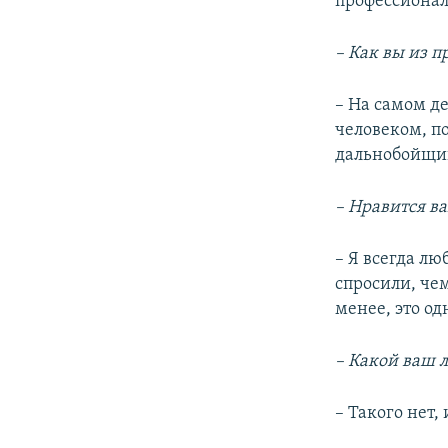
профессиона
– Как вы из 
– На самом д
человеком, по
дальнобойщик
– Нравится ва
– Я всегда лю
спросили, чем
менее, это од
– Какой ваш
– Такого нет,