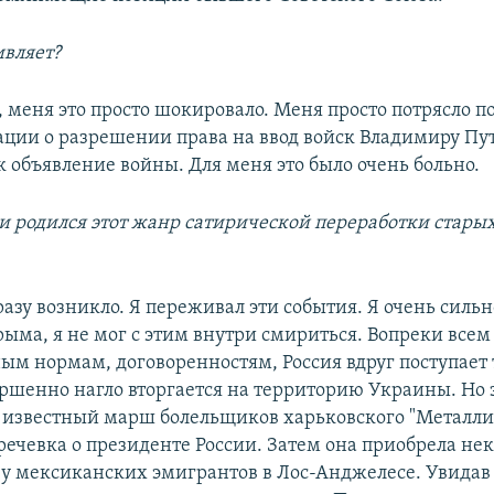
ивляет?
, меня это просто шокировало. Меня просто потрясло 
ации о разрешении права на ввод войск Владимиру Пут
к объявление войны. Для меня это было очень больно.
 и родился этот жанр сатирической переработки стары
сразу возникло. Я переживал эти события. Я очень силь
ыма, я не мог с этим внутри смириться. Вопреки всем
м нормам, договоренностям, Россия вдруг поступает
ершенно нагло вторгается на территорию Украины. Но 
 известный марш болельщиков харьковского "Металлис
 речевка о президенте России. Затем она приобрела не
у мексиканских эмигрантов в Лос-Анджелесе. Увидав в