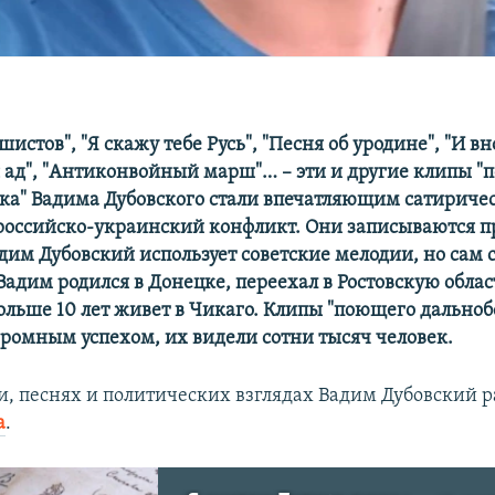
истов", "Я скажу тебе Русь", "Песня об уродине", "И вн
 ад", "Антиконвойный марш"… – эти и другие клипы "
а" Вадима Дубовского стали впечатляющим сатириче
российско-украинский конфликт. Они записываются п
адим Дубовский использует советские мелодии, но сам 
Вадим родился в Донецке, переехал в Ростовскую облас
больше 10 лет живет в Чикаго. Клипы "поющего дально
громным успехом, их видели сотни тысяч человек.
и, песнях и политических взглядах Вадим Дубовский р
а
.