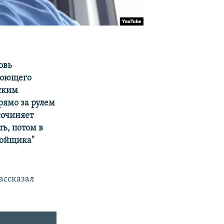
овь
поющего
ским
рямо за рулем
сочиняет
ть, потом в
бойщика"
ассказал