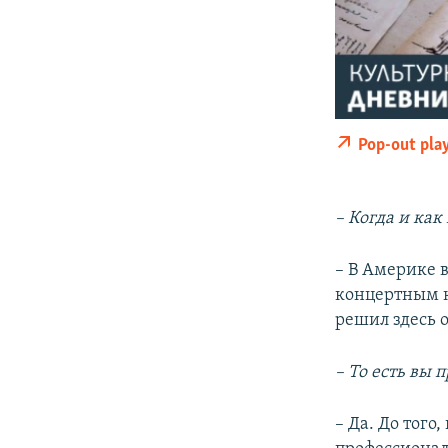
Pop-out pla
– Когда и как
– В Америке в
концертным к
решил здесь о
– То есть вы
– Да. До того