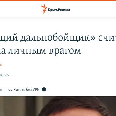
ий дальнобойщик» счи
а личным врагом
к
 10:25
ся
Читать без VPN