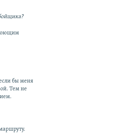
обойщика?
 поющим
 если бы меня
кой. Тем не
вием.
 маршруту.