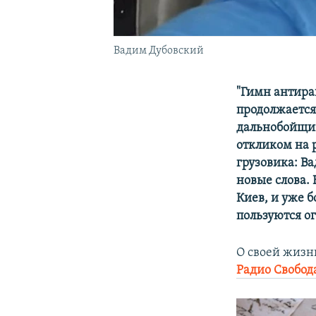
Вадим Дубовский
"Гимн антираш
продолжается
дальнобойщик
откликом на 
грузовика: В
новые слова. 
Киев, и уже 
пользуются о
О своей жизн
Радио Свобод