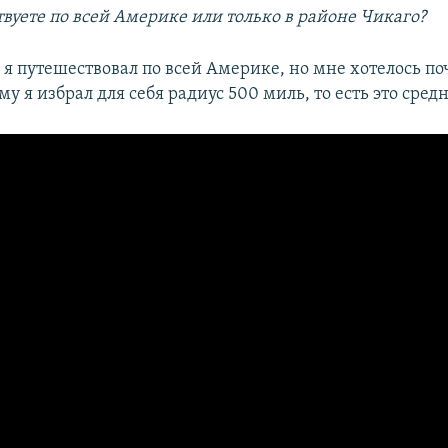
твуете по всей Америке или только в районе Чикаго?
 я путешествовал по всей Америке, но мне хотелось п
му я избрал для себя радиус 500 миль, то есть это сред