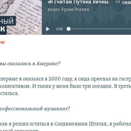
«Я считаю Путина личным врагом». Песни дальнобойщика Вадима Дубовского
EMB
видео
Крым.Реалии
No media source currently available
0:00
yer
EMBED
 вы оказались в Америке?
первые я оказался в 2000 году, я сюда приехал на гаст
оллективом. И таких у меня было три поездки. В трет
статься.
 профессиональный музыкант?
, как я решил остаться в Соединенных Штатах, я работа