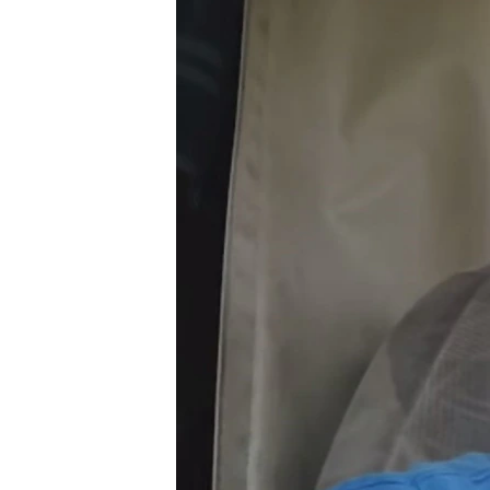
ПОБЕДИТЕЛЕЙ НЕ СУДЯТ?
КРЫМ.НЕПОКОРЕННЫЙ
ELIFBE
УКРАИНСКАЯ ПРОБЛЕМА КРЫМА