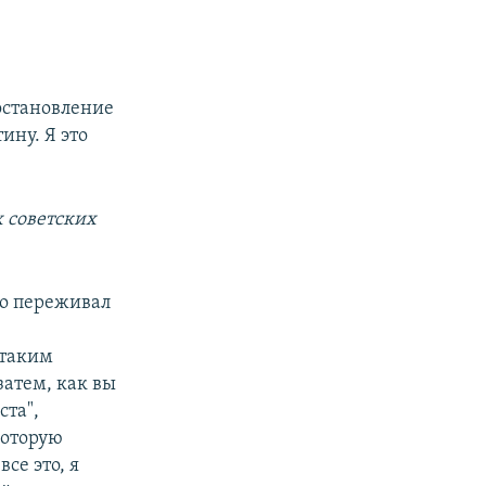
постановление
ину. Я это
х советских
но переживал
 таким
затем, как вы
та",
которую
се это, я