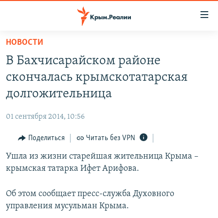
Доступность
ссылки
Вернуться
НОВОСТИ
к
НОВОСТИ
В Бахчисарайском районе
основному
СПЕЦПРОЕКТЫ
содержанию
скончалась крымскотатарская
ВОДА
Вернутся
ГРУЗ 200
долгожительница
к
ИСТОРИЯ
КАРТА ВОЕННЫХ ОБЪЕКТОВ КРЫМА
главной
01 сентября 2014, 10:56
ЕЩЕ
11 ЛЕТ ОККУПАЦИИ КРЫМА. 11 ИСТОРИЙ СОПРОТИВЛЕНИЯ
навигации
Вернутся
Поделиться
Читать без VPN
РАДІО СВОБОДА
ИНТЕРАКТИВ
к
Ушла из жизни старейшая жительница Крыма –
КАК ОБОЙТИ БЛОКИРОВКУ
ИНФОГРАФИКА
поиску
крымская татарка Ифет Арифова.
ТЕЛЕПРОЕКТ КРЫМ.РЕАЛИИ
Українською
СОВЕТЫ ПРАВОЗАЩИТНИКОВ
Об этом сообщает пресс-служба Духовного
Qırımtatar
управления мусульман Крыма.
ПРОПАВШИЕ БЕЗ ВЕСТИ