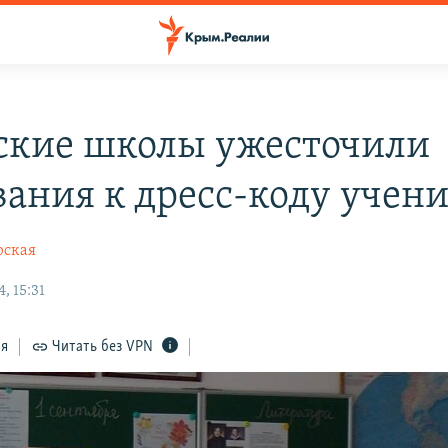
кие школы ужесточили
вания к дресс-коду учен
рская
, 15:31
ся
Читать без VPN