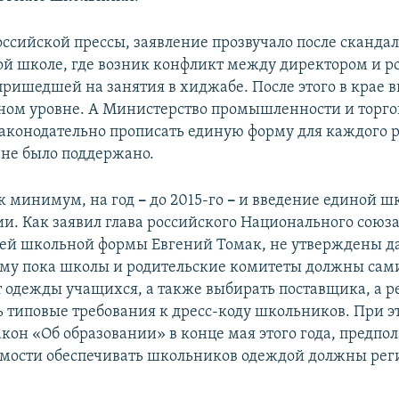
ссийской прессы, заявление прозвучало после скандал
ой школе, где возник конфликт между директором и 
ришедшей на занятия в хиджабе. После этого в крае 
ном уровне. А Министерство промышленности и торго
аконодательно прописать единую форму для каждого р
не было поддержано.
к минимум, на год
–
до 2015-го
–
и введение единой ш
ии. Как заявил глава российского Национального союз
ей школьной формы Евгений Томак, не утверждены д
му пока школы и родительские комитеты должны сам
т одежды учащихся, а также выбирать поставщика, а р
ь типовые требования к дресс-коду школьников. При э
кон «Об образовании» в конце мая этого года, предпол
мости обеспечивать школьников одеждой должны ре