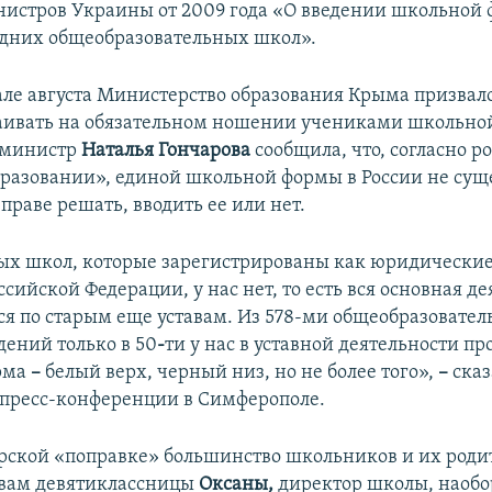
истров Украины от 2009 года «О введении школьной
дних общеобразовательных школ».
але августа Министерство образования Крыма призвало
аивать на обязательном ношении учениками школьно
 министр
Наталья Гончарова
сообщила, что, согласно р
бразовании», единой школьной формы в России не суще
праве решать, вводить ее или нет.
ых школ, которые зарегистрированы как юридические
ссийской Федерации, у нас нет, то есть вся основная д
ся по старым еще уставам. Из 578-ми общеобразовате
дений только в 50
-
ти у нас в уставной деятельности п
рма
–
белый верх, черный низ, но не более того»,
–
сказ
 пресс-конференции в Симферополе.
рской «поправке» большинство школьников и их роди
овам девятиклассницы
Оксаны,
директор школы, наобор