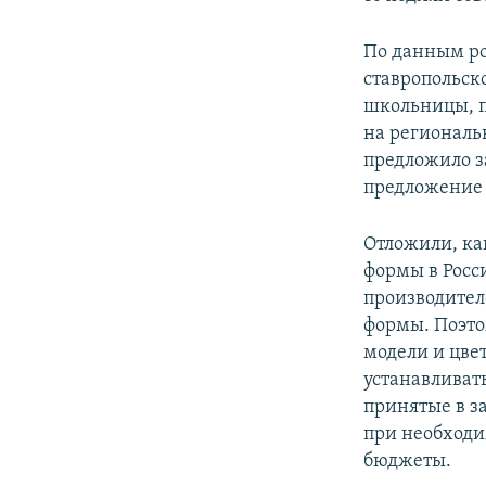
По данным ро
ставропольск
школьницы, п
на региональ
предложило з
предложение 
Отложили, ка
формы в Росс
производител
формы. Поэто
модели и цве
устанавливат
принятые в за
при необходи
бюджеты.