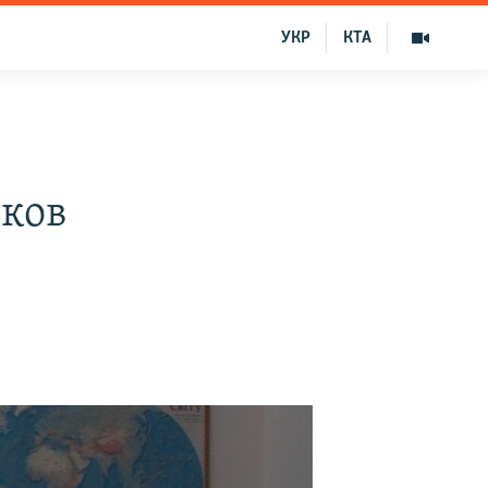
УКР
КТА
иков