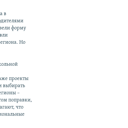
а в
родителями
ввели форму
вли
егиона. Но
кольной
а
аже проекты
и выбирать
егионы –
том поправки,
агают, что
гиональные