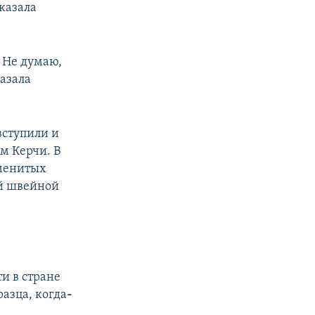
аказала
 Не думаю,
казала
вступили и
м Керчи. В
аменитых
й швейной
и в стране
азца, когда
-