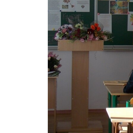
ПОБЕДИТЕЛЕЙ НЕ СУДЯТ?
КРЫМ.НЕПОКОРЕННЫЙ
ELIFBE
УКРАИНСКАЯ ПРОБЛЕМА КРЫМА