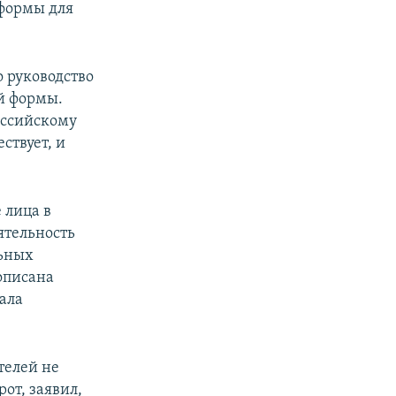
 формы для
 руководство
й формы.
оссийскому
ствует, и
 лица в
еятельность
льных
рописана
ала
телей не
от, заявил,