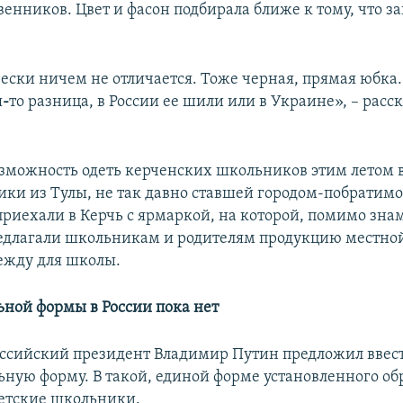
венников. Цвет и фасон подбирала ближе к тому, что з
ески ничем не отличается. Тоже черная, прямая юбка.
я
-
то разница, в России ее шили или в Украине», – расс
возможность одеть керченских школьников этим летом 
и из Тулы, не так давно ставшей городом-побратимо
приехали в Керчь с ярмаркой, на которой, помимо зн
едлагали школьникам и родителям продукцию местно
ежду для школы.
ной формы в России пока нет
российский президент Владимир Путин предложил ввест
ную форму. В такой, единой форме установленного обр
ветские школьники.