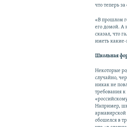
что теперь за
«В прошлом г
его домой. А 
сказал, что г
иметь какие-
Школьная фор
Некоторые ро
случайно, че
никак не пов
требования к
«российскому
Например, шк
армавирской 
обошелся в т