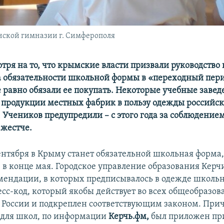
инской гимназии г. Симферополя
тря на то, что крымские власти призвали руководство
а обязательности школьной формы в «переходный пери
е равно обязали ее покупать. Некоторые учебные заве
т продукции местных фабрик в пользу одежды российск
 Учеников предупредили – с этого года за соблюдение
 жестче.
 сентября в Крыму станет обязательной школьная форма
 в конце мая. Городское управление образования Керч
ендации, в которых предписывалось в одежде школь
есс-код, который якобы действует во всех общеобразо
России и подкреплен соответствующим законом. При
 для школ, по информации
Керчь.фм,
был приложен пр