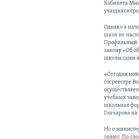
Кабинета Мин
учащихся сре
Однако в нач
школ не наст
Профильный
закону «Об о
школы сами в
«Сегодня нов
госреестре Ро
осуществляет
учебных заве
школьная фо
Гончарова на
Но о министе
знают. По сл