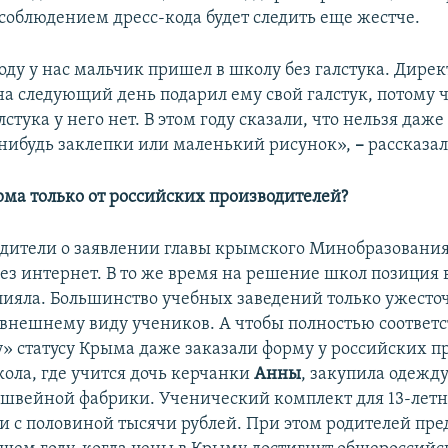
 соблюдением дресс-кода будет следить еще жестче.
оду у нас мальчик пришел в школу без галстука. Дирек
на следующий день подарил ему свой галстук, потому 
алстука у него нет. В этом году сказали, что нельзя даж
нибудь заклепки или маленький рисунок»,
–
рассказал
ма только от российских производителей?
дители о заявлении главы крымского Минобразования
рез интернет. В то же время на решение школ позиция 
лияла. Большинство учебных заведений только ужесто
 внешнему виду учеников. А чтобы полностью соответс
» статусу Крыма даже заказали форму у российских п
ола, где учится дочь керчанки
Анны
,
закупила одежду
швейной фабрики. Ученический комплект для 13-летн
ри с половиной тысячи рублей. При этом родителей пр