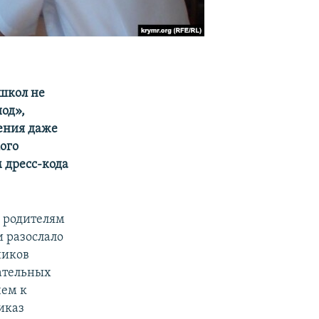
 школ не
од»,
дения даже
ого
м дресс-кода
, родителям
и разослало
ников
вательных
чем к
иказ