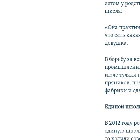
летом у родст
школа.
«Она практич
что есть кака
девушка.
В борьбу за 
промышленник
июле туляки 
пряников, пр
фабрики и од
Единой школь
В 2012 году 
единую школь
то ходили со