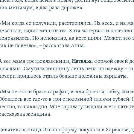
ющем году, когда цены в Крыму достигнут общероссийс
 как минимум, в два раза дороже».
«Мы когда ее получили, расстроились. На всех, и на м
девочках, сидит мешковато. Хотя материал и качество
понравилось. Но непонятно, на кого шили. Может, это 
так не повезло»,
–
рассказала Анна.
А вот мама третьеклассницы,
Наталья
,
формой своей д
довольна. Смутила женщину лишь цена на одежду
–
за
дочери пришлось отдать больше половины зарплаты.
«Мы не стали брать сарафан, взяли брючки, юбку, жил
Обошлось все где-то в три с половиной тысячи рублей. 
честно, то накладно. Мне зарплату выдали всего пять т
рассказала женщина.
Девятиклассница Оксана форму покупала в Харькове, г