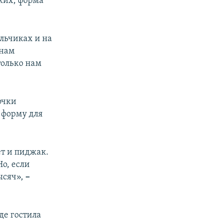
ких, форма
альчиках и на
 нам
только нам
очки
 форму для
ет и пиджак.
Но, если
ысяч»,
–
де гостила