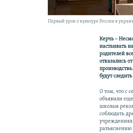
Первый урок о культуре России в укра
Керчь – Несмо
настаивать н
родителей вс
отказались о
производства.
будут следить
О том, что с
объявили еще
школам реком
соблюдать др
учреждениях 
разъяснению