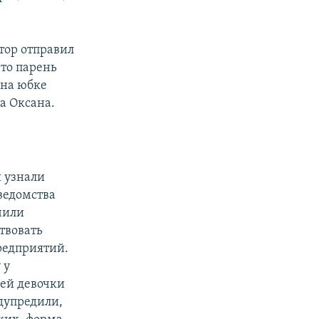
тор отправил
что парень
е на юбке
а Оксана.
 узнали
ведомства
чили
твовать
редприятий.
 у
ей девочки
едупредили,