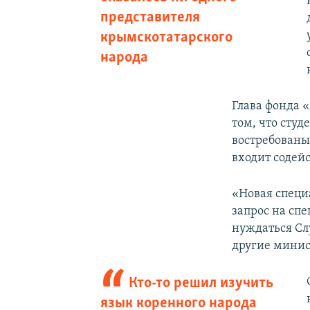
представителя
крымскотатарского
народа
Глава фонда
том, что сту
востребованы
входит содей
«Новая специа
запрос на сп
нуждаться Сл
другие минис
Кто-то решил изучить
язык коренного народа