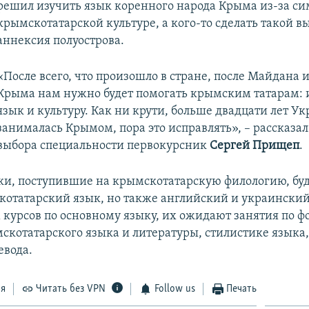
решил изучить язык коренного народа Крыма из-за си
крымскотатарской культуре, а кого-то сделать такой в
аннексия полуострова.
«После всего, что произошло в стране, после Майдана 
Крыма нам нужно будет помогать крымским татарам: 
язык и культуру. Как ни крути, больше двадцати лет У
занималась Крымом, пора это исправлять», – рассказа
выбора специальности первокурсник
Сергей Прищеп
.
и, поступившие на крымскотатарскую филологию, буд
котатарский язык, но также английский и украинский
курсов по основному языку, их ожидают занятия по ф
скотатарского языка и литературы, стилистике языка,
евода.
ся
Читать без VPN
Follow us
Печать