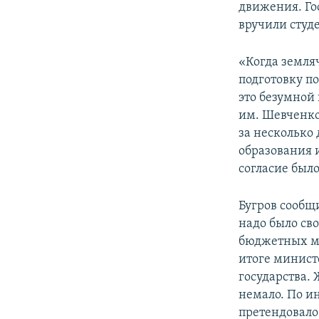
движения. Го
вручили студ
«Когда земля
подготовку п
это безумной
им. Шевченко
за несколько
образования и
согласие было
Бугров сообщи
надо было св
бюджетных мес
итоге министе
государства.
немало. По и
претендовало