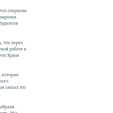
 что открытие
 выразил
студентов
, что через
ной работе в
 что Крым
, которые
ного
в связал это
выбрали