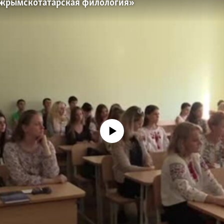
«крымскотатарская филология»
No media source currently available