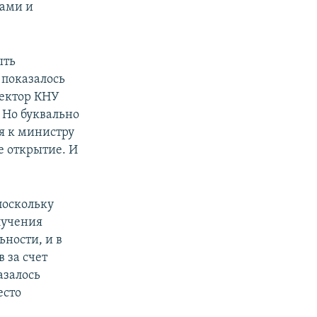
чами и
ыть
 показалось
ректор КНУ
– Но буквально
я к министру
е открытие. И
поскольку
лучения
ьности, и в
 за счет
азалось
есто