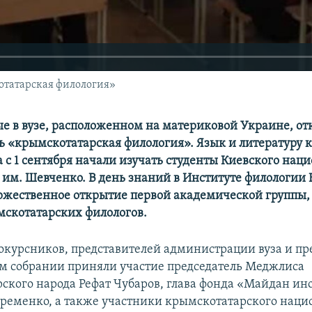
отатарская филология»
ые в вузе, расположенном на материковой Украине, от
ь «крымскотатарская филология». Язык и литературу 
 с 1 сентября начали изучать студенты Киевского нац
 им. Шевченко. В день знаний в Институте филологии
оржественное открытие первой академической группы,
скотатарских филологов.
курсников, представителей администрации вуза и пр
м собрании приняли участие председатель Меджлиса
ского народа Рефат Чубаров, глава фонда «Майдан и
Яременко, а также участники крымскотатарского наци