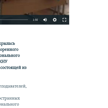
1:56
EMBED
SHARE
крылась
коренного
ионального
 КНУ
 состоящей из
еподавателей,
ностранных
онального