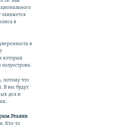
ость. Мы
национального
т завяжется
жлиса в
уверенность в
т
и которых
 полуострова.
, потому что
 В вас будут
ых дел и
ми.
рым.Реалии
. Кто-то