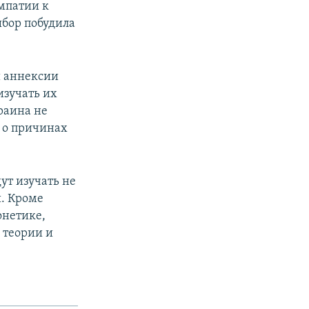
мпатии к
ыбор побудила
и аннексии
изучать их
краина не
л о причинах
ут изучать не
. Кроме
онетике,
 теории и