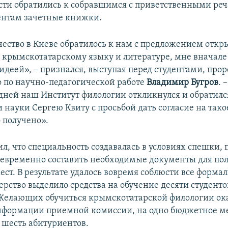
сти обратились к собравшимся с приветственными ре
ентам зачетные книжки.
чество в Киеве обратилось к нам с предложением откр
о крымскотатарскому языку и литературе, мне вначале
 идеей», – признался, выступая перед студентами, про
 по научно-педагогической работе
Владимир Бугров
. 
 дней наш Институт филологии откликнулся и обратилс
 науки Сергею Квиту с просьбой дать согласие на тако
 получено».
л, что специальность создавалась в условиях спешки, 
оевременно составить необходимые документы для по
т. В результате удалось вовремя соблюсти все формал
рство выделило средства на обучение десяти студентов
 Желающих обучиться крымскотатарской филологии ок
нформации приемной комиссии, на одно бюджетное м
 шесть абитуриентов.