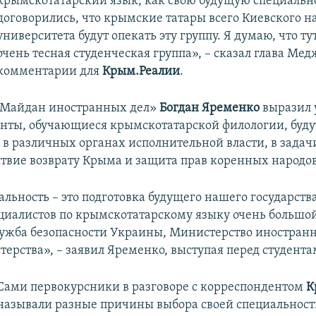
крымскотатарский язык, как свою будущую специальн
договорились, что крымские татары всего Киевского 
университета будут опекать эту группу. Я думаю, что ту
очень тесная студенческая группа», – сказал глава Мед
комментарии для
Крым.Реалии
.
 «Майдан иностранных дел»
Богдан Яременко
выразил 
денты, обучающиеся крымскотатарской филологии, буду
 в различных органах исполнительной власти, в задач
ствие возврату Крыма и защита прав коренных народов
льность – это подготовка будущего нашего государства
ециалистов по крымскотатарскому языку очень большой.
ужба безопасности Украины, Министерство иностранн
терства», – заявил Яременко, выступая перед студента
Сами первокурсники в разговоре с корреспондентом
К
называли разные причины выбора своей специальности