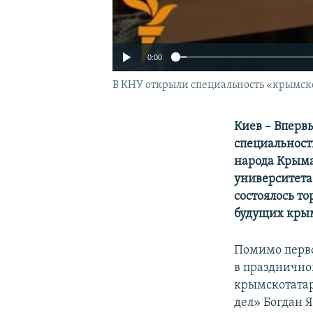
0:00
В КНУ открыли специальность «крымск
Киев – Вперв
специальност
народа Крыма
университета
состоялось т
будущих крым
Помимо перво
в празднично
крымскотатар
дел» Богдан 