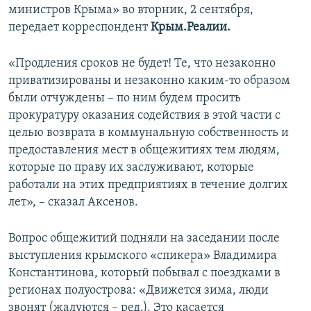
министров Крыма» во вторник, 2 сентября,
ПРИСОЕДИНЯЙТЕСЬ!
ПОБЕДИТЕЛЕЙ НЕ СУДЯТ?
передает корреспондент
Крым.Реалии.
КРЫМ.НЕПОКОРЕННЫЙ
«Продления сроков не будет! Те, что незаконно
ELIFBE
приватизированы и незаконно каким-то образом
УКРАИНСКАЯ ПРОБЛЕМА КРЫМА
были отчуждены – по ним будем просить
Все сайты RFE/RL
прокуратуру оказания содействия в этой части с
целью возврата в коммунальную собственность и
предоставления мест в общежитиях тем людям,
которые по праву их заслуживают, которые
работали на этих предприятиях в течение долгих
лет», – сказал Аксенов.
Вопрос общежитий подняли на заседании после
выступления крымского «спикера» Владимира
Константинова, который побывал с поездками в
регионах полуострова: «Движется зима, люди
звонят (жалуются – ред.). Это касается