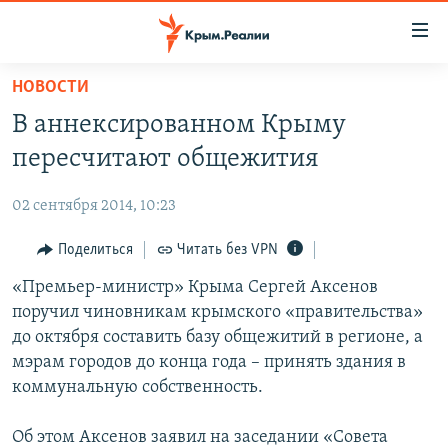
Доступность
ссылки
Вернуться
НОВОСТИ
к
НОВОСТИ
В аннексированном Крыму
основному
СПЕЦПРОЕКТЫ
содержанию
пересчитают общежития
ВОДА
Вернутся
ГРУЗ 200
к
02 сентября 2014, 10:23
ИСТОРИЯ
КАРТА ВОЕННЫХ ОБЪЕКТОВ КРЫМА
главной
ЕЩЕ
Поделиться
Читать без VPN
11 ЛЕТ ОККУПАЦИИ КРЫМА. 11 ИСТОРИЙ СОПРОТИВЛЕНИЯ
навигации
Вернутся
РАДІО СВОБОДА
«Премьер-министр» Крыма Сергей Аксенов
ИНТЕРАКТИВ
к
поручил чиновникам крымского «правительства»
КАК ОБОЙТИ БЛОКИРОВКУ
ИНФОГРАФИКА
поиску
до октября составить базу общежитий в регионе, а
ТЕЛЕПРОЕКТ КРЫМ.РЕАЛИИ
мэрам городов до конца года – принять здания в
Українською
коммунальную собственность.
СОВЕТЫ ПРАВОЗАЩИТНИКОВ
Qırımtatar
ПРОПАВШИЕ БЕЗ ВЕСТИ
Об этом Аксенов заявил на заседании «Совета