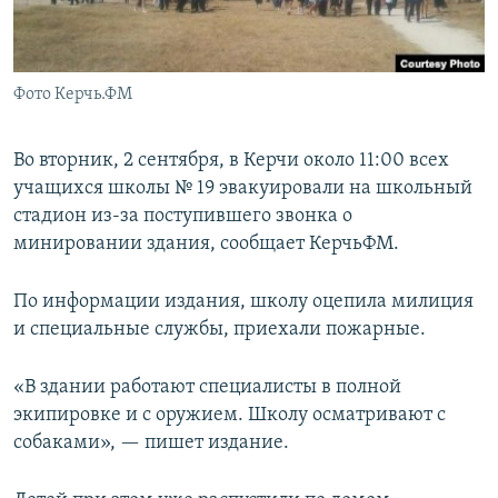
ПРИСОЕДИНЯЙТЕСЬ!
ПОБЕДИТЕЛЕЙ НЕ СУДЯТ?
КРЫМ.НЕПОКОРЕННЫЙ
Фото Керчь.ФМ
ELIFBE
УКРАИНСКАЯ ПРОБЛЕМА КРЫМА
Во вторник, 2 сентября, в Керчи около 11:00 всех
Все сайты RFE/RL
учащихся школы № 19 эвакуировали на школьный
стадион из-за поступившего звонка о
минировании здания, сообщает КерчьФМ.
По информации издания, школу оцепила милиция
и специальные службы, приехали пожарные.
«В здании работают специалисты в полной
экипировке и с оружием. Школу осматривают с
собаками», — пишет издание.