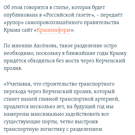
ПРИСОЕДИНЯЙТЕСЬ!
ПОБЕДИТЕЛЕЙ НЕ СУДЯТ?
Об этом говорится в статье, которая будет
опубликована в «Российской газете», – передаёт
КРЫМ.НЕПОКОРЕННЫЙ
«рупор» самопровозглашённого правительства
ELIFBE
Крыма сайт «
Крыминформ
».
УКРАИНСКАЯ ПРОБЛЕМА КРЫМА
По мнению Аксёнова, такое разделение остро
Все сайты RFE/RL
необходимо, поскольку в ближайшие годы Крыму
придётся обходиться без моста через Керченский
пролив.
«Учитывая, что строительство транспортного
перехода через Керченский пролив, который
станет нашей главной транспортной артерией,
продлится несколько лет, на будущий год мы
намерены максимально задействовать все
существующие порты, четко выстроив
транспортную логистику с разделением