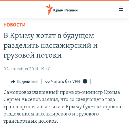
Доступность
ссылки
Вернуться
НОВОСТИ
к
НОВОСТИ
В Крыму хотят в будущем
основному
СПЕЦПРОЕКТЫ
содержанию
разделить пассажирский и
ВОДА
Вернутся
ГРУЗ 200
грузовой потоки
к
ИСТОРИЯ
КАРТА ВОЕННЫХ ОБЪЕКТОВ КРЫМА
главной
02 сентября 2014, 19:40
ЕЩЕ
11 ЛЕТ ОККУПАЦИИ КРЫМА. 11 ИСТОРИЙ СОПРОТИВЛЕНИЯ
навигации
Вернутся
Поделиться
Читать без VPN
РАДІО СВОБОДА
ИНТЕРАКТИВ
к
Самопровозглашенный премьер-министр Крыма
КАК ОБОЙТИ БЛОКИРОВКУ
ИНФОГРАФИКА
поиску
Сергей Аксёнов заявил, что со следующего года
ТЕЛЕПРОЕКТ КРЫМ.РЕАЛИИ
транспортная логистика в Крыму будет выстроена с
Українською
разделением пассажирского и грузового
СОВЕТЫ ПРАВОЗАЩИТНИКОВ
Qırımtatar
транспортных потоков.
ПРОПАВШИЕ БЕЗ ВЕСТИ