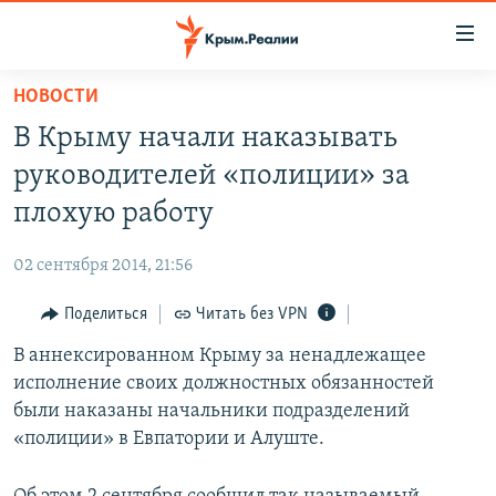
Доступность
ссылки
Вернуться
НОВОСТИ
к
НОВОСТИ
В Крыму начали наказывать
основному
СПЕЦПРОЕКТЫ
содержанию
руководителей «полиции» за
ВОДА
Вернутся
ГРУЗ 200
плохую работу
к
ИСТОРИЯ
КАРТА ВОЕННЫХ ОБЪЕКТОВ КРЫМА
главной
02 сентября 2014, 21:56
ЕЩЕ
11 ЛЕТ ОККУПАЦИИ КРЫМА. 11 ИСТОРИЙ СОПРОТИВЛЕНИЯ
навигации
Вернутся
Поделиться
Читать без VPN
РАДІО СВОБОДА
ИНТЕРАКТИВ
к
В аннексированном Крыму за ненадлежащее
КАК ОБОЙТИ БЛОКИРОВКУ
ИНФОГРАФИКА
поиску
исполнение своих должностных обязанностей
ТЕЛЕПРОЕКТ КРЫМ.РЕАЛИИ
были наказаны начальники подразделений
Українською
«полиции» в Евпатории и Алуште.
СОВЕТЫ ПРАВОЗАЩИТНИКОВ
Qırımtatar
ПРОПАВШИЕ БЕЗ ВЕСТИ