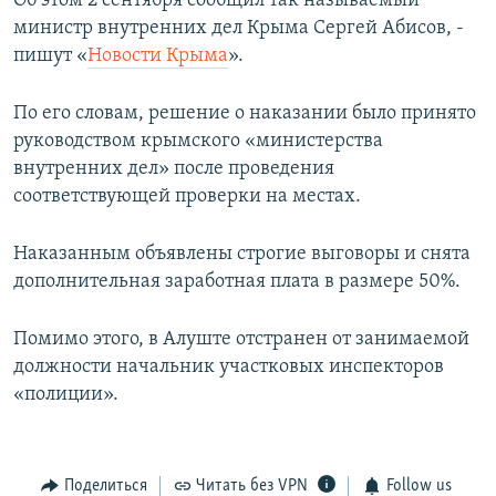
Об этом 2 сентября сообщил так называемый
ПРИСОЕДИНЯЙТЕСЬ!
ПОБЕДИТЕЛЕЙ НЕ СУДЯТ?
министр внутренних дел Крыма Сергей Абисов, -
пишут «
Новости Крыма
».
КРЫМ.НЕПОКОРЕННЫЙ
ELIFBE
По его словам, решение о наказании было принято
руководством крымского «министерства
УКРАИНСКАЯ ПРОБЛЕМА КРЫМА
внутренних дел» после проведения
Все сайты RFE/RL
соответствующей проверки на местах.
Наказанным объявлены строгие выговоры и снята
дополнительная заработная плата в размере 50%.
Помимо этого, в Алуште отстранен от занимаемой
должности начальник участковых инспекторов
«полиции».
Поделиться
Читать без VPN
Follow us