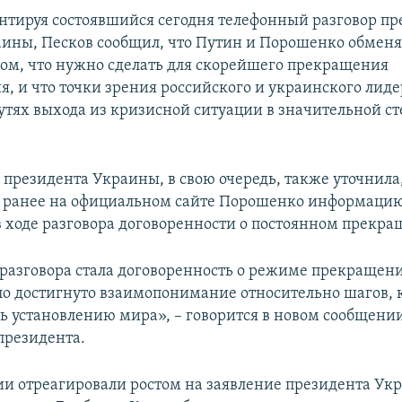
нтируя состоявшийся сегодня телефонный разговор пр
аины, Песков сообщил, что Путин и Порошенко обмен
ом, что нужно сделать для скорейшего прекращения
я, и что точки зрения российского и украинского лиде
тях выхода из кризисной ситуации в значительной с
 президента Украины, в свою очередь, также уточнила
 ранее на официальном сайте Порошенко информацию
в ходе разговора договоренности о постоянном прекра
 разговора стала договоренность о режиме прекращени
ло достигнуто взаимопонимание относительно шагов, 
ть установлению мира», – говорится в новом сообщении
президента.
ии отреагировали ростом на заявление президента Ук