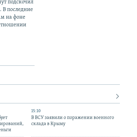
нут подскочил
. В последние
ам на фоне
 отношении
15:10
бует
В ВСУ заявили о поражении военного
нирований,
склада в Крыму
еньги