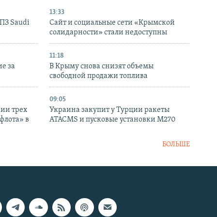
13:33
НПЗ Saudi
Сайт и социальные сети «Крымской
солидарности» стали недоступны
11:18
е за
В Крыму снова снизят объемы
свободной продажи топлива
09:05
нии трех
Украина закупит у Турции ракеты
флота» в
ATACMS и пусковые установки M270
БОЛЬШЕ