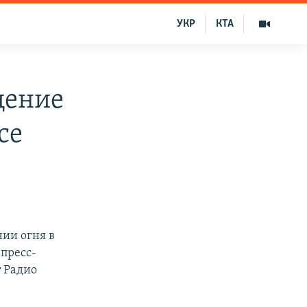
УКР
КТА
щение
се
ии огня в
 пресс-
т Радио