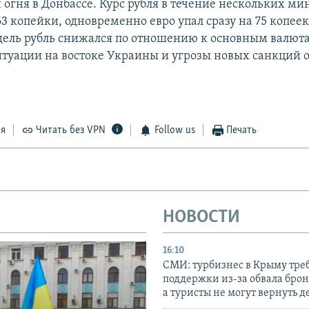
огня в Донбассе. Курс рубля в течение нескольких ми
63 копейки, одновременно евро упал сразу на 75 копеек
дель рубль снижался по отношению к основным валют
итуации на востоке Украины и угрозы новых санкций
ся
Читать без VPN
Follow us
Печать
НОВОСТИ
16:10
СМИ: турбизнес в Крыму тре
поддержки из-за обвала бро
а туристы не могут вернуть д