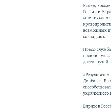
ПОБЕДИТЕЛЕЙ НЕ СУДЯТ?
Ранее, комме
КРЫМ.НЕПОКОРЕННЫЙ
России и Укр
мнениями о т
ELIFBE
кровопролити
УКРАИНСКАЯ ПРОБЛЕМА КРЫМА
возможных пу
совпадают.
Пресс-служба
появившуюся
достигнутой 
«Результатом
Донбассе. Бы
способствова
украинского 
Биржи в Росс