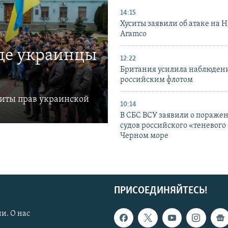
14:15
Хуситы заявили об атаке на 
Aramco
где украинцы
12:22
Британия усилила наблюдени
российским флотом
щиты прав украинской
10:14
В СБС ВСУ заявили о пораже
судов российского «теневого 
Черном море
ПРИСОЕДИНЯЙТЕСЬ!
и. О нас