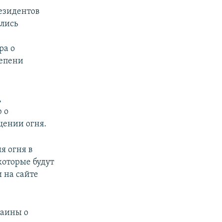
езидентов
ялись
ра о
тепени
,
 о
щении огня.
я огня в
которые будут
 на сайте
раины о