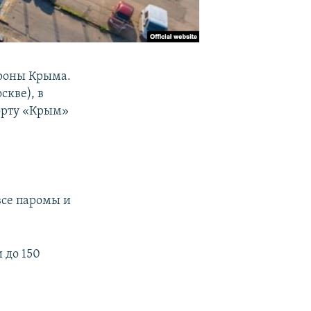
ороны Крыма.
скве), в
порту «Крым»
все паромы и
 до 150