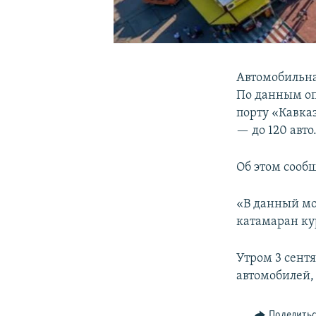
Автомобильна
По данным опе
порту «Кавка
— до 120 авто
Об этом сооб
«В данный мо
катамаран ку
Утром 3 сентя
автомобилей, 
Поделить