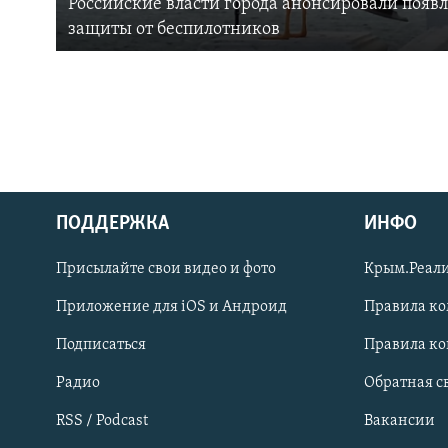
Российские власти города анонсировали появ
защиты от беспилотников
ПОДДЕРЖКА
ИНФО
Українською
Присылайте свои видео и фото
Крым.Реали
Qırımtatar
Приложение для iOS и Андроид
Правила к
Подписаться
Правила к
ПРИСОЕДИНЯЙТЕСЬ!
Радио
Обратная с
RSS / Podcast
Вакансии