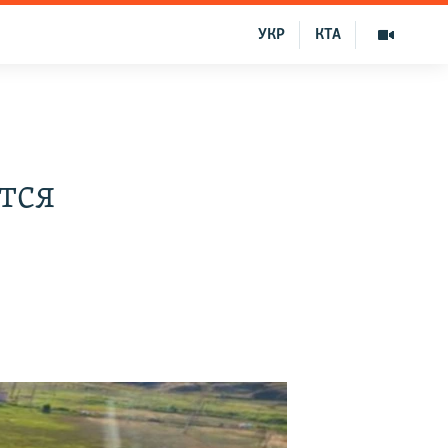
УКР
КТА
тся