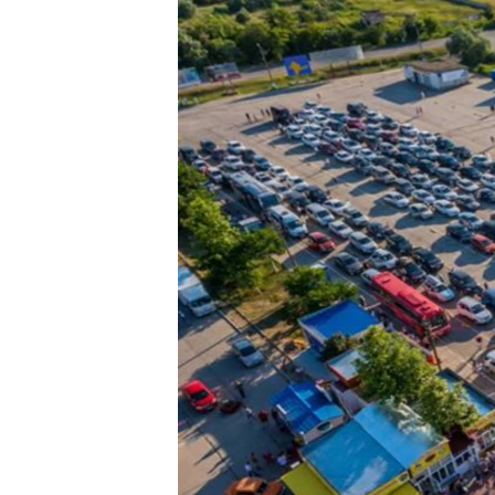
ПОБЕДИТЕЛЕЙ НЕ СУДЯТ?
КРЫМ.НЕПОКОРЕННЫЙ
ELIFBE
УКРАИНСКАЯ ПРОБЛЕМА КРЫМА