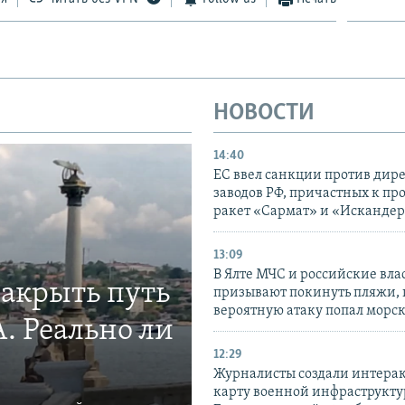
НОВОСТИ
14:40
ЕС ввел санкции против дир
заводов РФ, причастных к пр
ракет «Сармат» и «Исканде
13:09
В Ялте МЧС и российские вла
закрыть путь
призывают покинуть пляжи, 
вероятную атаку попал морс
. Реально ли
12:29
Журналисты создали интера
карту военной инфраструкт