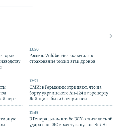
13:50
екторов
Россия: Wildberries включила в
оизводству
страхование риски атак дронов
р»
12:52
сти
СМИ: в Германии отрицают, что на
под
борту украинского Ан-124 в аэропорту
кой порт
Лейпцига были боеприпасы
11:45
ктивную
В Генеральном штабе ВСУ отчитались об
уры
ударах по РЛС и месту запусков БпЛА в