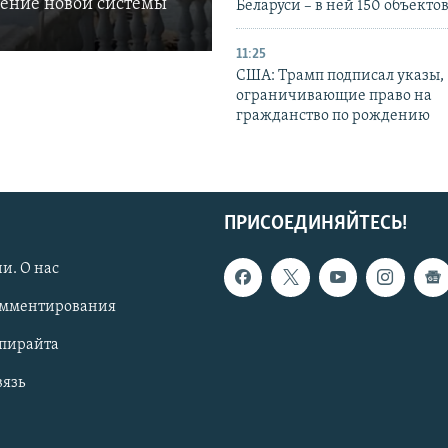
ление новой системы
Беларуси – в ней 150 объекто
11:25
США: Трамп подписал указы,
ограничивающие право на
гражданство по рождению
ПРИСОЕДИНЯЙТЕСЬ!
и. О нас
омментирования
опирайта
вязь